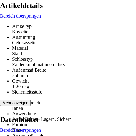
Artikeldetails
Bereich überspringen
Artikeltyp
Kassette
Ausführung
Geldkassette
Material
Stahl
Schlosstyp
Zahlenkombinationsschloss
Außenmaß Breite
250 mm
Gewicht
1,205 kg
Sicherheitsstufe
-
Einsatzbereich
Mehr anzeigen
Innen
Anwendung
Datenblätter
Aufbewahren, Lagern, Sichern
Farbton
Bereich überspringen
Blau
Außenmaß Tiefe