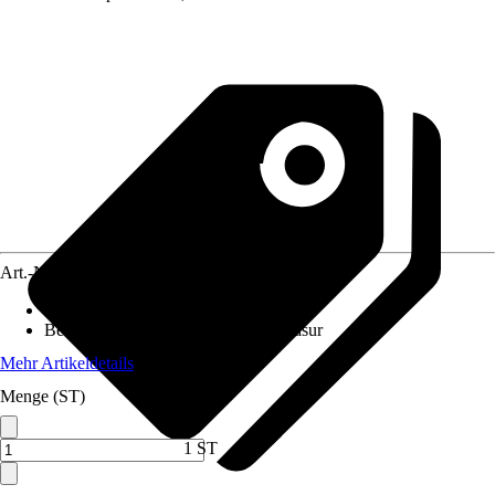
Art.-Nr.
12180446
Anwendungsbereich
:
Wandhängend
Beschichtung
:
KeraTect® Spezialglasur
Mehr Artikeldetails
Menge (ST)
1 ST