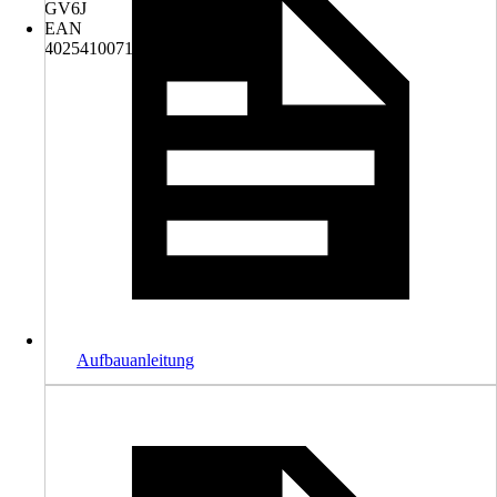
GV6J
EAN
4025410071705
Aufbauanleitung