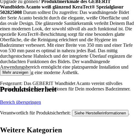
Upgrade zu gönnen?
Produktmerkmale des GEBERIT
Wandbidets Acanto weiß glänzend KeraTect® Spezialglasur
502825008
Darum solltest Du zugreifen: Das wandhängende Bidet
der Serie Acanto besticht durch die elegante, weiße Oberfläche und
das ovale Design. Die glänzende Sanitärkeramik verleiht Deinem Bad
einen modernen Look, der sowohl stilvoll als auch funktional ist. Die
spezielle KeraTect®-Beschichtung sorgt für eine besonders glatte
Oberfläche, die die Reinigung erleichtert und die Hygiene im
Badezimmer verbessert. Mit einer Breite von 350 mm und einer Tiefe
von 530 mm passt es optimal in nahezu jedes Bad. Das mittig
durchgestochene Hahnloch und der integrierte Überlauf ergänzen die
durchdachten Funktionen des Bidets. Der wandhängende
Anwendungsbereich ermöglicht eine platzsparende Installation und
bietet gleichzeitig eine moderne Ästhetik.
Mehr anzeigen
Festgezurrt: Das GEBERIT Wandbidet Acanto vereint stilvolles
Produktsicherheit
Design mit praktischen Funktionen für Dein modernes Badezimmer.
Bereich überspringen
Verantwortlich für Produktsicherheit:
.
Siehe Herstellerinformationen
Weitere Kategorien