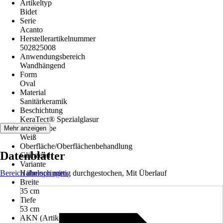
Artikeltyp
Bidet
Serie
Acanto
Herstellerartikelnummer
502825008
Anwendungsbereich
Wandhängend
Form
Oval
Material
Sanitärkeramik
Beschichtung
KeraTect® Spezialglasur
Grundfarbe
Mehr anzeigen
Weiß
Oberfläche/Oberflächenbehandlung
Datenblätter
Glänzend
Variante
Bereich überspringen
Hahnloch mittig durchgestochen, Mit Überlauf
Breite
35 cm
Tiefe
53 cm
AKN (Artikelkurznummer)