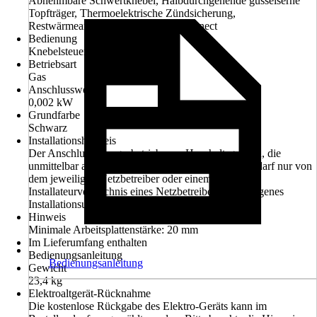
Abnehmbare Schwertknebel, Halbdurchgehende gusseiserne
Topfträger, Thermoelektrische Zündsicherung,
Restwärmeanzeige 5-fach, Home Connect
Bedienung
Knebelsteuerung
Betriebsart
Gas
Anschlusswert
0,002 kW
Grundfarbe
Schwarz
Installationshinweis
Der Anschluss von gasbetriebenen Haushaltsgeräten, die
unmittelbar an das Gasnetz angeschlossen werden, darf nur von
dem jeweiligen Netzbetreiber oder einem in ein
Installateurverzeichnis eines Netzbetreibers eingetragenes
Installationsunternehmen durchgeführt werden
Hinweis
Minimale Arbeitsplattenstärke: 20 mm
Im Lieferumfang enthalten
Bedienungsanleitung
Bedienungsanleitung
Gewicht
23,4 kg
Elektroaltgerät-Rücknahme
Die kostenlose Rückgabe des Elektro-Geräts kann im