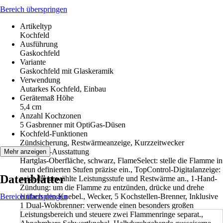
Bereich überspringen
Artikeltyp
Kochfeld
Ausführung
Gaskochfeld
Variante
Gaskochfeld mit Glaskeramik
Verwendung
Autarkes Kochfeld, Einbau
Gerätemaß Höhe
5,4 cm
Anzahl Kochzonen
5 Gasbrenner mit OptiGas-Düsen
Kochfeld-Funktionen
Zündsicherung, Restwärmeanzeige, Kurzzeitwecker
Kochfeld-Ausstattung
Mehr anzeigen
Hartglas-Oberfläche, schwarz, FlameSelect: stelle die Flamme in
neun definierten Stufen präzise ein., TopControl-Digitalanzeige:
Datenblätter
zeigt die gewählte Leistungsstufe und Restwärme an., 1-Hand-
Zündung: um die Flamme zu entzünden, drücke und drehe
Bereich überspringen
einfach den Knebel., Wecker, 5 Kochstellen-Brenner, Inklusive
1 Dual-Wokbrenner: verwende einen besonders großen
Leistungsbereich und steuere zwei Flammenringe separat.,