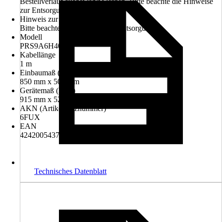
Bestellverlauf ausgewählt werden. Bitte beachte die Hinweise
zur Entsorgung.
Hinweis zur Entsorgung
Bitte beachte die Hinweise zur Entsorgung
Modell
PRS9A6H40
Kabellänge
1 m
Einbaumaß (BxT)
850 mm x 500 mm
Gerätemaß (BxT)
915 mm x 520 mm
AKN (Artikelkurznummer)
6FUX
EAN
4242005437825
Technisches Datenblatt