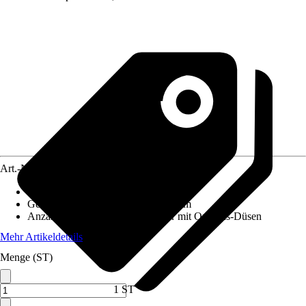
Art.-Nr.
12620030
Ausführung
:
Gaskochfeld
Gerätemaß (BxT)
:
915 mm x 520 mm
Anzahl Kochzonen
:
5 Gasbrenner mit OptiGas-Düsen
Mehr Artikeldetails
Menge (ST)
1 ST