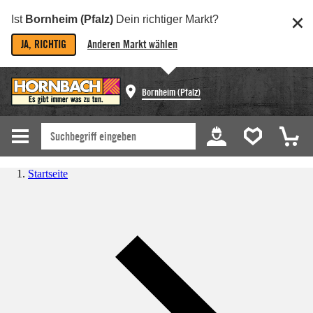
Ist
Bornheim (Pfalz)
Dein richtiger Markt?
JA, RICHTIG
Anderen Markt wählen
Bornheim (Pfalz)
Startseite