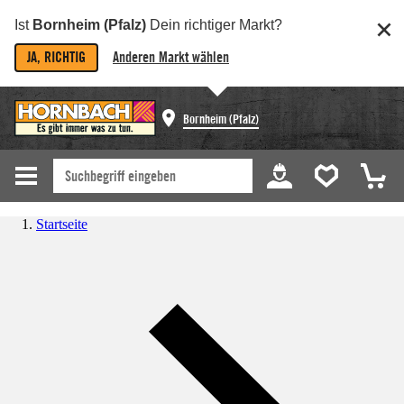
Ist
Bornheim (Pfalz)
Dein richtiger Markt?
JA, RICHTIG
Anderen Markt wählen
Bornheim (Pfalz)
Startseite