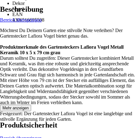
Dekor
Beschreibung
Vogel
EAN
Bereich überspringen
4306516695508
Möchtest Du Deinem Garten eine stilvolle Note verleihen? Der
Gartenstecker Lafiora Vogel bietet genau das.
Produktmerkmale des Gartensteckers Lafiora Vogel Metall
Keramik 10 x 5 x 79 cm grau
Darum solltest Du zugreifen: Dieser Gartenstecker kombiniert Metall
und Keramik, was ihm eine robuste und gleichzeitig ansprechende
Optik verleiht. Das dekorative Vogeldesign in den Grundfarben
Schwarz und Grau fügt sich harmonisch in jede Gartenlandschaft ein.
Mit einer Höhe von 79 cm ist der Stecker ein auffälliges Element, das
Deinen Garten optisch aufwertet. Die Materialkombination sorgt für
Langlebigkeit und Widerstandsfähigkeit gegenüber verschiedenen
Witterungsbedingungen, sodass der Stecker sowohl im Sommer als
auch im Winter im Freien verbleiben kann.
Mehr anzeigen
Festgezurrt: Der Gartenstecker Lafiora Vogel ist eine langlebige und
stilvolle Ergänzung für jeden Garten.
Produktsicherheit