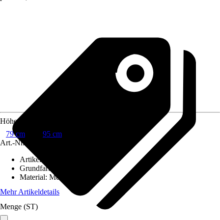
Höhe
79 cm
95 cm
Art.-Nr.
12539381
Artikeltyp
:
Gartenstecker
Grundfarbe
:
Schwarz, Grau
Material
:
Metall, Keramik
Mehr Artikeldetails
Menge (ST)