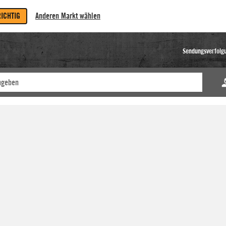
RICHTIG
Anderen Markt wählen
Sendungsverfolg