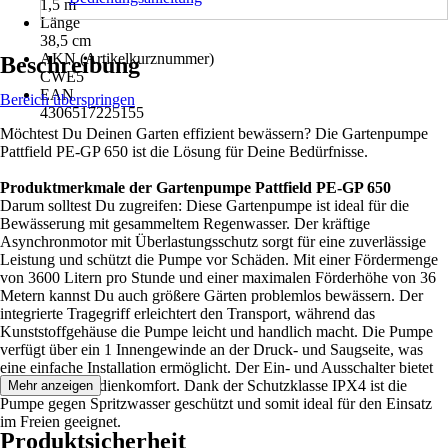
1,5 m
Länge
38,5 cm
AKN (Artikelkurznummer)
Beschreibung
CWE5
EAN
Bereich überspringen
4306517225155
Möchtest Du Deinen Garten effizient bewässern? Die Gartenpumpe
Pattfield PE-GP 650 ist die Lösung für Deine Bedürfnisse.
Produktmerkmale der Gartenpumpe Pattfield PE-GP 650
Darum solltest Du zugreifen: Diese Gartenpumpe ist ideal für die
Bewässerung mit gesammeltem Regenwasser. Der kräftige
Asynchronmotor mit Überlastungsschutz sorgt für eine zuverlässige
Leistung und schützt die Pumpe vor Schäden. Mit einer Fördermenge
von 3600 Litern pro Stunde und einer maximalen Förderhöhe von 36
Metern kannst Du auch größere Gärten problemlos bewässern. Der
integrierte Tragegriff erleichtert den Transport, während das
Kunststoffgehäuse die Pumpe leicht und handlich macht. Die Pumpe
verfügt über ein 1 Innengewinde an der Druck- und Saugseite, was
eine einfache Installation ermöglicht. Der Ein- und Ausschalter bietet
zusätzlichen Bedienkomfort. Dank der Schutzklasse IPX4 ist die
Mehr anzeigen
Pumpe gegen Spritzwasser geschützt und somit ideal für den Einsatz
im Freien geeignet.
Produktsicherheit