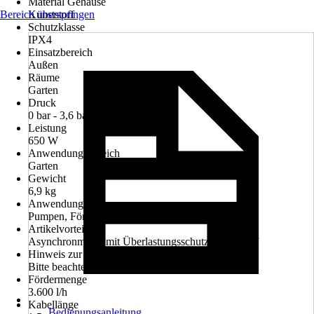
Material Gehäuse
Bereich überspringen
Kunststoff
Schutzklasse
IPX4
Einsatzbereich
Außen
Räume
Garten
Druck
0 bar - 3,6 bar
Leistung
650 W
Anwendungsbereich
Garten
Gewicht
6,9 kg
Anwendung
Pumpen, Fördern
Artikelvorteil
Asynchronmotor mit Überlastungsschutz, Tragegriff
Hinweis zur Entsorgung
Bitte beachte die Hinweise zur Entsorgung
Fördermenge
3.600 l/h
Kabellänge
Bedienungsanleitung