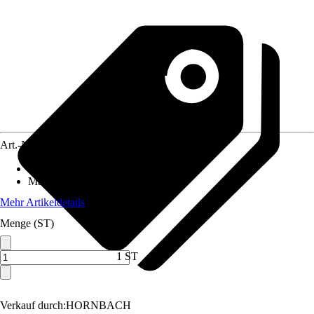
Art.-Nr.
5813014
Ausführung
:
Gartenpumpe
Maximale Förderhöhe
:
36 m
Mehr Artikeldetails
Menge (ST)
1 ST
Verkauf durch:
HORNBACH