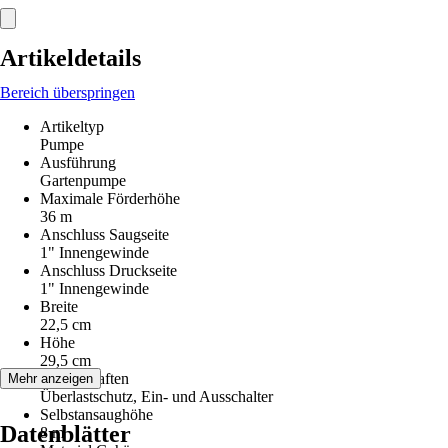
Artikeldetails
Bereich überspringen
Artikeltyp
Pumpe
Ausführung
Gartenpumpe
Maximale Förderhöhe
36 m
Anschluss Saugseite
1" Innengewinde
Anschluss Druckseite
1" Innengewinde
Breite
22,5 cm
Höhe
29,5 cm
Eigenschaften
Mehr anzeigen
Überlastschutz, Ein- und Ausschalter
Selbstansaughöhe
Datenblätter
8 m