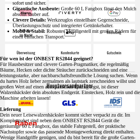
sofort und sicher.
Gigantische Ausbeute:
Große 60 L Fangbox fängt den Mulch
absolut sauber auf.
Clevere Details:
Werkzeuglos einstellbare Gegenschneide,
Überlastungsschutz und integrierter Getränkehalter.
Mobil & Stabil:
Robustes Metallgestell mit großen Rädern für
einen einfachen Transport.
Für wen ist der ONBEST RS2844 geeignet?
Für Hausbesitzer und clevere Garten-Pragmatiker, die regelmäßig
Bäume, Hecken oder dichte Sträucher zurückschneiden und eine
leistungsstarke, aber nachbarschaftsfreundliche Lösung suchen. Wenn
du hartes Holz lieber zermalmen als lautstark zerschneiden willst und
Hauptversandpartner
großen Wert auf einen automatischen Einzug legst, ist dieser
Walzenhäcksler dein absolutes Endgerät. Einstecken, Holz rein und die
Maschine arbeiten lassen!
Lieferung
Dein neuer Leisewalzenhäcksler kommt sicher verpackt zu dir. Im
Komplettpaket sind neben dem ONBEST RS2844 Gerät die
geräumige 60 L Fangbox, das stabile Fahrgestell, der praktische
Nachstopfer sowie das passende Montagewerkzeug direkt enthalten.
Wenige Handgriffe genügen, und du bist bereit für die große Garten-