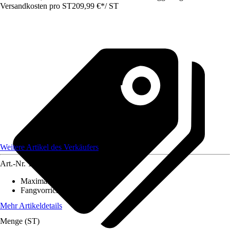
Versandkosten pro ST
209,99 €
*
/
ST
Weitere Artikel des Verkäufers
Art.-Nr.
12734978
Maximale Aststärke
:
44 mm
Fangvorrichtung
:
Fangbox
Mehr Artikeldetails
Menge (ST)