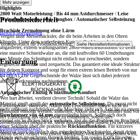
Mehr anzeigen
Highlights
2800 Watt Motorleistung
/
Bis 44 mm Astdurchmesser
/
Leise
Produktsicherheit
Walzentechnologie
/
60 L Fangbox
/
Automatischer Selbsteinzug
Brachiale Zermalmung ohne Lärm
Bereich überspringen
Vergiss laute Messerhäcksler, die dir beim Arbeiten in den Ohren
klingeln. Unter dem wetterfesten Kunststoffgehäuse arbeitet ein
Verantwortlich für Produktsicherheit:
.
Siehe Herstellerinformationen
abgasfreier, extrem wartungsarmer 2800-Watt-Elektromotor. Er treibt
eine massive Schneidwalze an, die mit kraftvollen 60 Umdrehungen
pro Minute das Schnittgut nicht einfach nur zerschneidet, sondern
Entsorgung
regelrecht aufbricht und zerquetscht. Das garantiert eine ideale Struktur
für deinen Kompost und sorgt für einen extrem leisen Betrieb von nur
Bereich überspringen
94 dB(A). Die Gegenschneide der Walze lässt sich dabei jederzeit
absolut werkzeuglos nachjustieren.
Automatischer Einzug & maximaler Komfort
Wer hart arbeitet, verdient clevere Technik! Sobald die Walze das
Material greift, greift der
automatische Selbsteinzug
. Du musst nicht
Elektrogeräte, Batterien, Akkus und Leuchtmittel dürfen nicht im
mehr mühsam nachdrücken, die Maschine zieht sich Äste bis zu einem
Hausmüll entsorgt werden. Batterien, Akkus und Leuchtmittel sind vor
Durchmesser von 44 mm
eigenständig hinein. Sollte sich doch
der Entsorgung aus dem Gerät zu entnehmen, sofern dies
einmal ein zu dickes Stück verhaken, löst du das Problem im Bruchteil
zerstörungsfrei möglich ist. Mehr Informationen findest Du bei unseren
einer Sekunde über die praktische
Rücklauffunktion
. Für kürzeres
Entsorgungsservices
.
Material nutzt du einfach den mitgelieferten Nachstopfer, damit deine
Wenn dieser Artikel von einem Marktplatz-Verkäufer angeboten wird,
Hände stets im sicheren Bereich bleiben. Ein cooles Extra für echte
findest Du die Hinweise zur Rücknahme von Altgeräten durch Klick