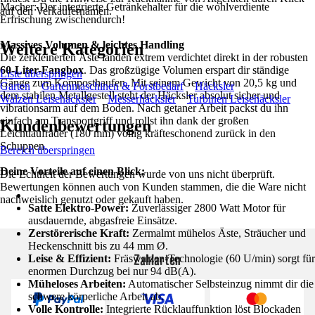
Macher: Der integrierte Getränkehalter für die wohlverdiente
auf den Verkäufernamen.
Erfrischung zwischendurch!
Massives Volumen & leichtes Handling
Weitere Kategorien
Die zerkleinerten Äste landen extrem verdichtet direkt in der robusten
60-Liter-Fangbox
. Das großzügige Volumen erspart dir ständige
Liste überspringen
Gänge zum Komposthaufen. Mit seinem Gewicht von 20,5 kg und
Garten
Gartenmaschinen & Forstbedarf
Häcksler
dem stabilen Metallgestell steht der Häcksler absolut sicher und
Walzen Leisehäcksler
Messerhäcksler
Turbinen Leisehäcksler
vibrationsarm auf dem Boden. Nach getaner Arbeit packst du ihn
einfach am Transportgriff und rollst ihn dank der großen
Kundenbewertungen
Leichtlaufräder (180 mm) völlig kräfteschonend zurück in den
Schuppen.
Bereich überspringen
Deine Vorteile auf einen Blick:
Die Echtheit der Bewertungen wurde von uns nicht überprüft.
Bewertungen können auch von Kunden stammen, die die Ware nicht
nachweislich genutzt oder gekauft haben.
Satte Elektro-Power:
Zuverlässiger 2800 Watt Motor für
ausdauernde, abgasfreie Einsätze.
Zerstörerische Kraft:
Zermalmt mühelos Äste, Sträucher und
Heckenschnitt bis zu 44 mm Ø.
Zahlarten
Leise & Effizient:
Fräswalzen-Technologie (60 U/min) sorgt für
enormen Durchzug bei nur 94 dB(A).
Müheloses Arbeiten:
Automatischer Selbsteinzug nimmt dir die
schwere körperliche Arbeit ab.
Volle Kontrolle:
Integrierte Rücklauffunktion löst Blockaden