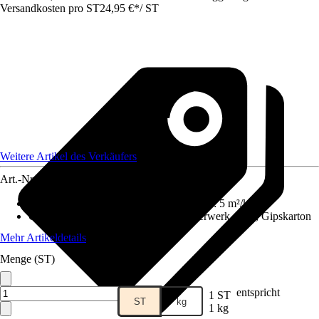
Versandkosten pro ST
24,95 €
*
/
ST
Weitere Artikel des Verkäufers
Art.-Nr.
12441452
Reichweite (ca.) bei einmaligem Anstrich
:
5 m²/kg
Geeignet für Untergrund
:
Beton, Mauerwerk, Putz, Gipskarton
Mehr Artikeldetails
Menge (ST)
entspricht
1 ST
ST
kg
1 kg