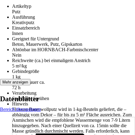
Artikeltyp
Putz
Ausführung
Kreativputz
Einsatzbereich
Innen
Geeignet für Untergrund
Beton, Mauerwerk, Putz, Gipskarton
Abtönbar im HORNBACH-Farbmischcenter
Nein
Reichweite (ca.) bei einmaligem Anstrich
5 m²/kg
Gebindegröße
1 kg
Trockendauer ca.
Mehr anzeigen
72 h
Verarbeitung
Datenblätter
Spachteln, Sprühen
Hinweis
Bereich überspringen
Floxxan Baumwollputz wird in 1-kg-Beuteln geliefert, die –
abhängig vom Dekor – für bis zu 5 m² Fläche ausreichen. Zum
Anmischen wird die empfohlene Wassermenge von 7-9 Litern
hinzugegeben. Nach einer Quellzeit von ca. 15min sollte die
Masse gründlich durchmischt werden. Falls erforderlich, kann