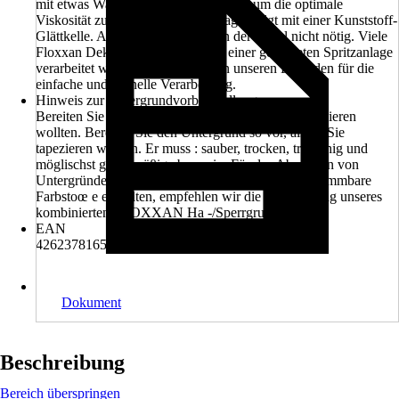
mit etwas Wasser nachjustiert werden, um die optimale
Viskosität zu erreichen. Der Auftrag erfolgt mit einer Kunststoff-
Glättkelle. Abklebearbeiten sind in der Regel nicht nötig. Viele
Floxxan Dekore können auch mit einer geeigneten Spritzanlage
verarbeitet werden. Wir empfehlen unseren Leitfaden für die
einfache und schnelle Verarbeitung.
Hinweis zur Untergrundvorbehandlung
Bereiten Sie den Untergrund so vor, als ob Sie tapezieren
wollten. Bereiten Sie den Untergrund so vor, als ob Sie
tapezieren wollten. Er muss : sauber, trocken, tragfähig und
möglischst gleichmäßig eben sein. Für das Absperren von
Untergründen, die verschmutzt sind oder aus schwemmbare
Farbstoœ e enthalten, empfehlen wir die Verwendung unseres
kombinierten FLOXXAN Ha -/Sperrgrundes.
EAN
4262378165262
Dokument
Beschreibung
Bereich überspringen