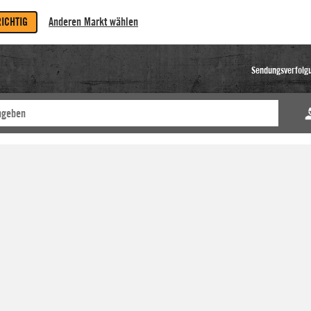
RICHTIG
Anderen Markt wählen
Sendungsverfolg