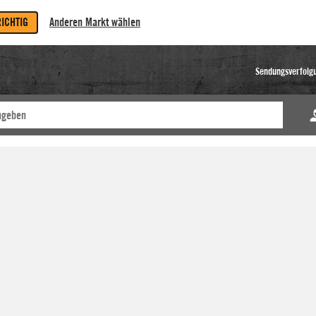
RICHTIG
Anderen Markt wählen
Sendungsverfolg