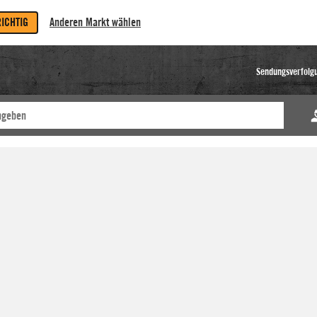
RICHTIG
Anderen Markt wählen
Sendungsverfolg