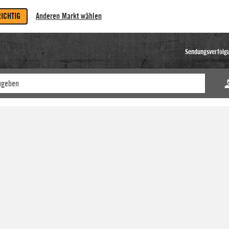
RICHTIG
Anderen Markt wählen
Sendungsverfolg