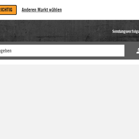
RICHTIG
Anderen Markt wählen
Sendungsverfolg