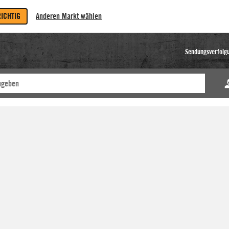
RICHTIG
Anderen Markt wählen
Sendungsverfolg