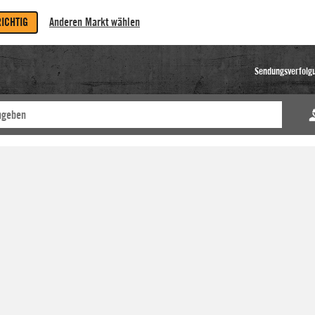
RICHTIG
Anderen Markt wählen
Sendungsverfolg