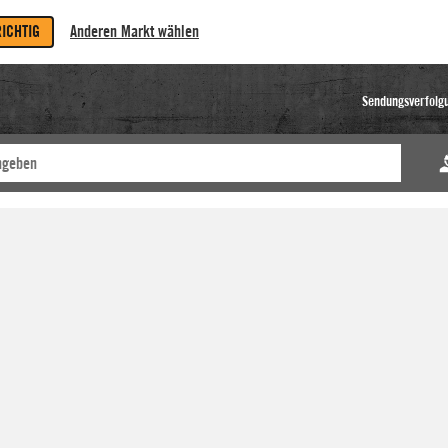
RICHTIG
Anderen Markt wählen
Sendungsverfolg