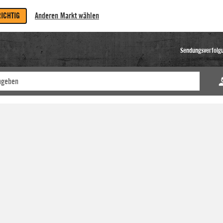
RICHTIG
Anderen Markt wählen
Sendungsverfolg