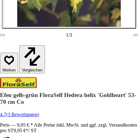
1
/
3
Vergleichen
Efeu gelb-grün FloraSelf Hedera helix 'Goldheart' 53-
70 cm Co
4.7
(3 Bewertungen)
Preis — 9,95 € * Alle Preise inkl. MwSt. und ggf. zzgl. Versandkosten
pro ST
9,95 €
*
/
ST