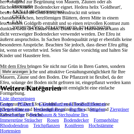
Laub
hervorragend zur Begrünung von Mauern, Zäunen oder als
Immergrün
flächendeckender Bodendecker eignet. Hedera helix 'Goldheart',
AKN (Artikelkurznummer)
besser bekannt als Gold-Efeu, beeindruckt mit seinen
CNTA
charakteristischen, herzförmigen Blättern, deren Mitte in einem
EAN
leuchtenden Goldgelb erstrahlt und so einen reizvollen Kontrast zum
2003897945001, 8714339016930, 8714339260739
dunklen Grün des Laubs bildet. Dank seiner Haftwurzeln kann als
dicht verzweigter Bodendecker verwendet werden. Der Efeu ist
äußerst anspruchslos. In Sachen Bodenqualität zeigt er ebenfalls keine
besonderen Ansprüche. Beachten Sie jedoch, dass dieser Efeu giftig
ist, wenn er verzehrt wird. Seien Sie daher vorsichtig und halten Sie
Kinder und Haustiere fern.
Mit dem Efeu bringen Sie nicht nur Grün in Ihren Garten, sondern
auch eine natürliche und attraktive Gestaltungsmöglichkeit für Ihre
Mehr anzeigen
Mauern, Zäune und den Boden. Die Pflanzzeit ist flexibel, da der
Efeu, solange der Boden nicht gefroren ist, eingepflanzt werden kann
Weitere Kategorien
und der ganzjährige Pflanzenschnitt ermöglicht eine einfache
Formgebung.
Liste überspringen
Festgezurrt: Der Efeu 'Goldheart' von FloraSelf bietet eine
Garten
Pflanzen
Gartenpflanzen & Freilandpflanzen
pflegeleichte und beständige Begrünung für schattige und
Kletterpflanzen
Heckenpflanzen
Bambus
Stauden
Ziergräser
halbschattige Bereiche.
Ziersträucher
Buchsbaum & Stechpalme Ilex
Immergrüne Sträucher
Rosen
Bodendecker
Formgehölze
Rhododendron
Teichpflanzen
Koniferen
Hochstämme
Hortensien