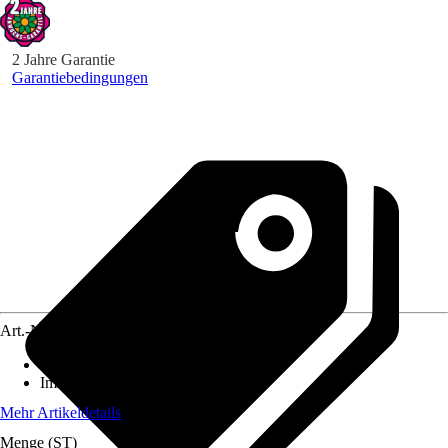
2 Jahre Garantie
Garantiebedingungen
Art.-Nr.
3897945
Standort
:
Sonne
Immergrün
:
Ja
Mehr Artikeldetails
Menge (ST)