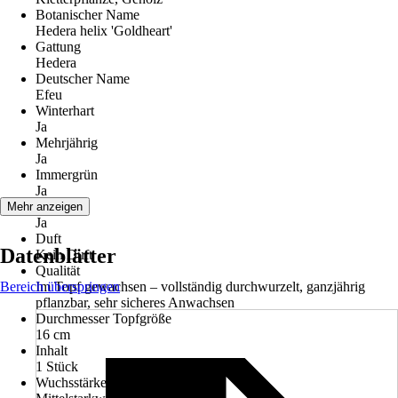
Botanischer Name
Hedera helix 'Goldheart'
Gattung
Hedera
Deutscher Name
Efeu
Winterhart
Ja
Mehrjährig
Ja
Immergrün
Ja
Blüte
Mehr anzeigen
Ja
Duft
Datenblätter
Kein Duft
Qualität
Bereich überspringen
Im Topf gewachsen – vollständig durchwurzelt, ganzjährig
pflanzbar, sehr sicheres Anwachsen
Durchmesser Topfgröße
16 cm
Inhalt
1 Stück
Wuchsstärke