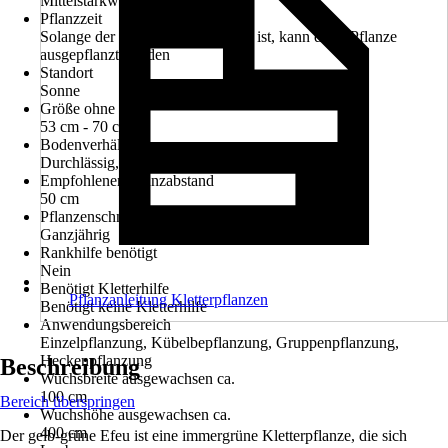
Mittelstarkwachsend
Pflanzzeit
Solange der Boden nicht gefroren ist, kann diese Pflanze
ausgepflanzt werden
Standort
Sonne
Größe ohne Topf
53 cm - 70 cm
Bodenverhältnisse
Durchlässig, Humos, Nährstoffreich
Empfohlener Pflanzabstand
50 cm
Pflanzenschnitt
Ganzjährig
Rankhilfe benötigt
Nein
Benötigt Kletterhilfe
Pflanzanleitung Kletterpflanzen
Benötigt keine Kletterhilfe
Anwendungsbereich
Einzelpflanzung, Kübelbepflanzung, Gruppenpflanzung,
Heckenpflanzung
Beschreibung
Wuchsbreite ausgewachsen ca.
100 cm
Bereich überspringen
Wuchshöhe ausgewachsen ca.
400 cm
Der gelb-grüne Efeu ist eine immergrüne Kletterpflanze, die sich