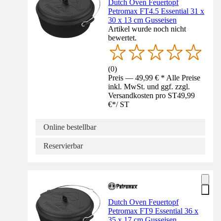
Dutch Oven Feuertopf
Petromax FT4.5 Essential 31 x
30 x 13 cm Gusseisen
Artikel wurde noch nicht
bewertet.
(
0
)
Preis — 49,99 € * Alle Preise
inkl. MwSt. und ggf. zzgl.
Versandkosten pro ST
49,99
€
*
/
ST
Online bestellbar
Reservierbar
Dutch Oven Feuertopf
Petromax FT9 Essential 36 x
35 x 17 cm Gusseisen