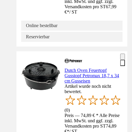
inkl. MwSt. und ggf. zzgl.
Versandkosten pro ST
67,99
€
*
/
ST
Online bestellbar
Reservierbar
Dutch Oven Feuertopf
Gusstopf Petromax 18,7 x 34
cm Gusseisen
Artikel wurde noch nicht
bewertet.
(
0
)
Preis — 74,89 € * Alle Preise
inkl. MwSt. und ggf. zzgl.
Versandkosten pro ST
74,89
€
*
/
ST