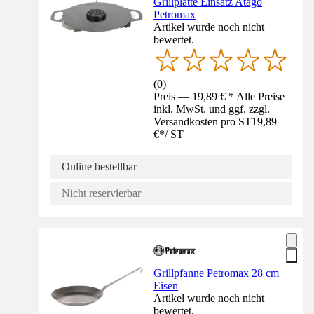
Grillplatte Einsatz Atago
Petromax
Artikel wurde noch nicht
bewertet.
(
0
)
Preis — 19,89 € * Alle Preise
inkl. MwSt. und ggf. zzgl.
Versandkosten pro ST
19,89
€
*
/
ST
Online bestellbar
Nicht reservierbar
Grillpfanne Petromax 28 cm
Eisen
Artikel wurde noch nicht
bewertet.