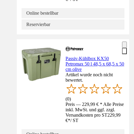
Online bestellbar
Reservierbar
Passiv-Kühlbox KX50
Petromax 50 l 48,5 x 68,5 x 50
cm olive
Artikel wurde noch nicht
bewertet.
(
0
)
Preis — 229,99 € * Alle Preise
inkl. MwSt. und ggf. zzgl.
Versandkosten pro ST
229,99
€
*
/
ST