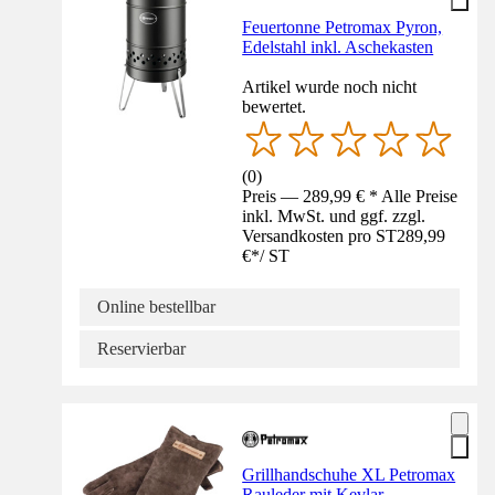
Feuertonne Petromax Pyron,
Edelstahl inkl. Aschekasten
Artikel wurde noch nicht
bewertet.
(
0
)
Preis — 289,99 € * Alle Preise
inkl. MwSt. und ggf. zzgl.
Versandkosten pro ST
289,99
€
*
/
ST
Online bestellbar
Reservierbar
Grillhandschuhe XL Petromax
Rauleder mit Kevlar