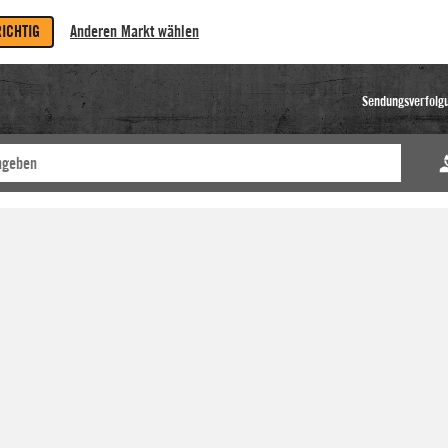
RICHTIG
Anderen Markt wählen
Sendungsverfolg