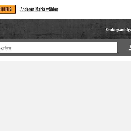
RICHTIG
Anderen Markt wählen
Sendungsverfolg