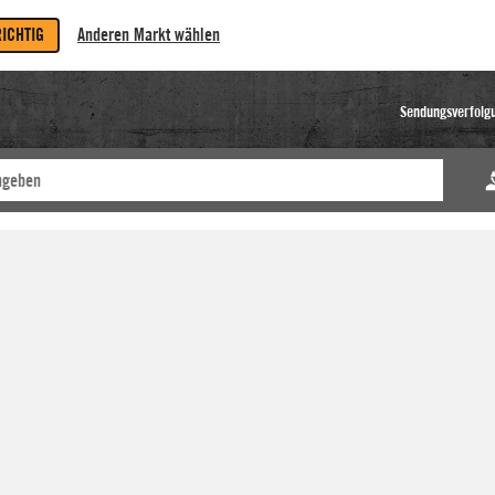
RICHTIG
Anderen Markt wählen
Sendungsverfolg