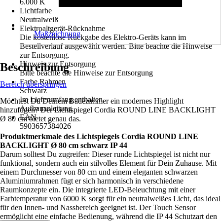
6.000 K
Lichtfarbe
Neutralweiß
Elektroaltgerät-Rücknahme
Maßzeichnung
Die kostenlose Rückgabe des Elektro-Geräts kann im
Bestellverlauf ausgewählt werden. Bitte beachte die Hinweise
zur Entsorgung.
Hinweis zur Entsorgung
Beschreibung
Bitte beachte die Hinweise zur Entsorgung
Farbe Rahmen
Bereich überspringen
Schwarz
Im Lieferumfang enthalten
Möchtest Du Deinem Badezimmer ein modernes Highlight
Aufbauanleitung
hinzufügen? Der Lichtspiegel Cordia ROUND LINE BACKLIGHT
EAN
Ø 80 cm bietet genau das.
5903657384026
Produktmerkmale des Lichtspiegels Cordia ROUND LINE
BACKLIGHT Ø 80 cm schwarz IP 44
Darum solltest Du zugreifen: Dieser runde Lichtspiegel ist nicht nur
funktional, sondern auch ein stilvolles Element für Dein Zuhause. Mit
einem Durchmesser von 80 cm und einem eleganten schwarzen
Aluminiumrahmen fügt er sich harmonisch in verschiedene
Raumkonzepte ein. Die integrierte LED-Beleuchtung mit einer
Farbtemperatur von 6000 K sorgt für ein neutralweißes Licht, das ideal
für den Innen- und Nassbereich geeignet ist. Der Touch Sensor
ermöglicht eine einfache Bedienung, während die IP 44 Schutzart den