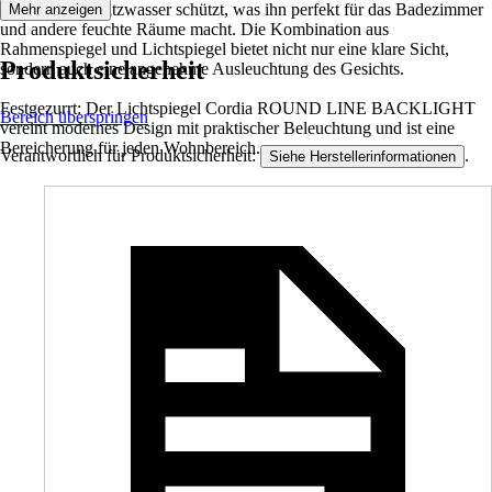
Spiegel vor Spritzwasser schützt, was ihn perfekt für das Badezimmer
Mehr anzeigen
und andere feuchte Räume macht. Die Kombination aus
Rahmenspiegel und Lichtspiegel bietet nicht nur eine klare Sicht,
Produktsicherheit
sondern auch eine angenehme Ausleuchtung des Gesichts.
Festgezurrt: Der Lichtspiegel Cordia ROUND LINE BACKLIGHT
Bereich überspringen
vereint modernes Design mit praktischer Beleuchtung und ist eine
Bereicherung für jeden Wohnbereich.
Verantwortlich für Produktsicherheit:
.
Siehe Herstellerinformationen