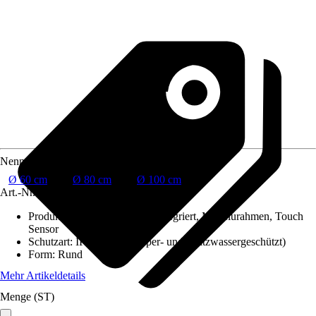
Nenngröße in cm
Ø 60 cm
Ø 80 cm
Ø 100 cm
Art.-Nr.
10729562
Produktdetails
:
Beleuchtung integriert, Mit Alurahmen, Touch
Sensor
Schutzart
:
IP 44 (fremdkörper- und spritzwassergeschützt)
Form
:
Rund
Mehr Artikeldetails
Menge (ST)