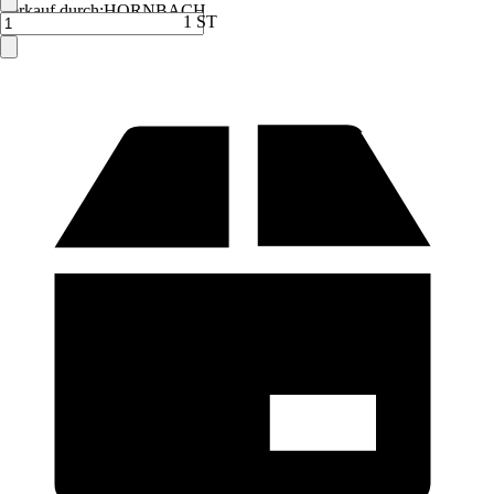
Verkauf durch:
HORNBACH
1 ST