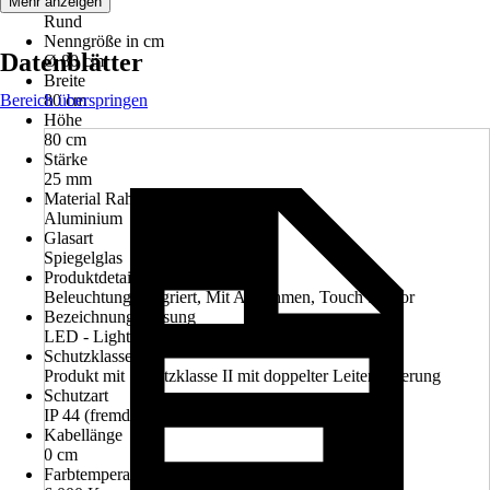
Form
Mehr anzeigen
Rund
Nenngröße in cm
Datenblätter
Ø 80 cm
Breite
Bereich überspringen
80 cm
Höhe
80 cm
Stärke
25 mm
Material Rahmen
Aluminium
Glasart
Spiegelglas
Produktdetails
Beleuchtung integriert, Mit Alurahmen, Touch Sensor
Bezeichnung Fassung
LED - Light Ermitting Diode
Schutzklasse
Produkt mit Schutzklasse II mit doppelter Leiterisolierung
Schutzart
IP 44 (fremdkörper- und spritzwassergeschützt)
Kabellänge
0 cm
Farbtemperatur