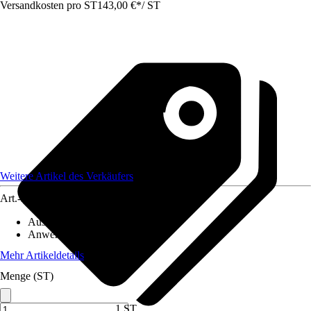
Versandkosten pro ST
143,00 €
*
/
ST
Weitere Artikel des Verkäufers
Art.-Nr.
12739424
Ausführung
:
Automatikfilter
Anwendung
:
Filterung
Mehr Artikeldetails
Menge (ST)
1 ST