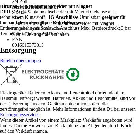
3/4 Zoll
Dirtmag 3/4 Schlammabscheider mit Magnet
Herstellerartikelnummer
DIRTMAG® Schlammabscheider mit Magnet Gehäuse aus
545305
technischem Kunststoff
IG-Anschlüsse
Umrüstbar,
geeignet für
Modell
horizontale und vertikale Rohrleitungen
Caleffi Dirtmag 3/4" Schlammabscheider mit Magnet
Entleerungshahn mit Schlauch-Anschluss Max. Betriebsdruck: 3 bar
Elektroaltgerät-Rücknahme
Temperaturbereich: 0–90 °C
Keine Elektrogeräte enthalten
EAN
8016615373813
Entsorgung
Bereich überspringen
Elektrogeräte, Batterien, Akkus und Leuchtmittel dürfen nicht im
Hausmüll entsorgt werden. Batterien, Akkus und Leuchtmittel sind vor
der Entsorgung aus dem Gerät zu entnehmen, sofern dies
zerstörungsfrei möglich ist. Mehr Informationen findest Du bei unseren
Entsorgungsservices
.
Wenn dieser Artikel von einem Marktplatz-Verkäufer angeboten wird,
findest Du die Hinweise zur Rücknahme von Altgeräten durch Klick
auf den Verkäufernamen.