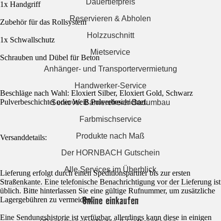
Dauertiefpreis
1x Handgriff
Reservieren & Abholen
Zubehör für das Rollsystem
Holzzuschnitt
1x Schwallschutz
Mietservice
Schrauben und Dübel für Beton
Anhänger- und Transportervermietung
Handwerker-Service
Beschläge nach Wahl: Eloxiert Silber, Eloxiert Gold, Schwarz
Pulverbeschichtet oder Weiß Pulverbeschichtet.
Seniovo: Barrierefreier Badumbau
Farbmischservice
Produkte nach Maß
Versanddetails:
Der HORNBACH Gutschein
Alle Services im Überblick
Lieferung erfolgt durch einen Speditionspartner bis zur ersten
Straßenkante. Eine telefonische Benachrichtigung vor der Lieferung ist
üblich. Bitte hinterlassen Sie eine gültige Rufnummer, um zusätzliche
Online einkaufen
Lagergebühren zu vermeiden.
Eine Sendungshistorie ist verfügbar, allerdings kann diese in einigen