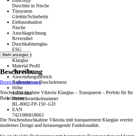
Duschtyp
Duschtür in Nische
Türsystem
Gleittür/Schiebetür
Einbausituation
Nische
Anschlagrichtung
Reversibel
Duschkabinenglas
ESG
Glasdekor
Mehr anzeigen
Klarglas
Material Profil
Beschreibung
Aluminium
Anwendungsbereich
Bereich überspringen
Bodenebenes Duschelement
Höhe
Nischenduschkabine Viktoria Klarglas – Transparent – Perfekt für Ihr
1.950 mm
Badezimmer
Herstellerartikelnummer
BL-8002-FP-150 -GD
EAN
7421086818663
Die Nischenduschkabine Viktoria mitt transparentem Klarglas vereint
modernes Design und herausragende Funktionalität.