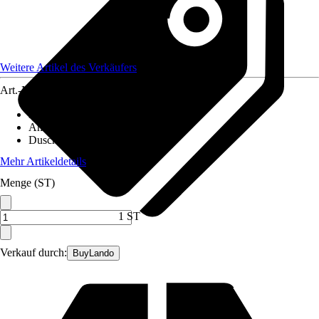
Weitere Artikel des Verkäufers
Art.-Nr.
12569625
Duschtyp
:
Duschtür in Nische
Anschlagrichtung
:
Reversibel
Duschkabinenglas
:
ESG
Mehr Artikeldetails
Menge (ST)
1 ST
Verkauf durch:
BuyLando