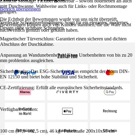
Einfache Montage: Flexibel montierbar – sowohl bodeneben als auch
mitt Duschwanne. Wahlweise auch für Links- oder Rechtsmontage
Bereich überspringen
geeignet.
Die Echtheit der Bewertungen wurde von uns nicht überprüft.
Verdeckte Schraubverbindungen: Sorgt für ein elegantes, modernes
Bewertungen können auch von Kunden stammen, die die Ware nicht
Design ohne sichtbare Schrauben.
nachweislich genutzt oder gekauft haben.
Magnetischer Türverschluss: Garantiert einen sicheren und dichten
Abschluss der Duschkabine.
Zahlarten
Anpassung an Wandunebenheiten: Kann Unebenheiten von bis zu 20
mm problemlos ausgleichen.
Sicherheitsglas: Das ESG-Sicherheitsglas entspricht der Norm DIN-
EN 12150 und bietet hohe Stabilität und Sicherheit.
CE-Zertifizierung: Erfüllt alle europäischen Sicherheitsstandards.
Verfügbare Größen:
100 cm (97,5–102,5 cm), 46 kg / Paketmaße 200x10x55 cm