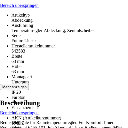
Bereich überspringen
Artikeltyp
Abdeckung
Ausführung
Temperaturregler-Abdeckung, Zentralscheibe
Serie
Future Linear
Herstellerartikelnummer
643583
Breite
63 mm
Höhe
63 mm
Montageart
Unterputz
Schutzart
Mehr anzeigen
IP 20
Farbton
Beschreibung
Alusilber
Einsatzbereich
Bereich überspringen
Innen
AKN (Artikelkurznummer)
Bedienelemente für Raumtemperaturregler. Für Komfort-Timer-
SMDZ
Bedienelement 6455-101. Für Standard-Timer-Bedienelement 6456-