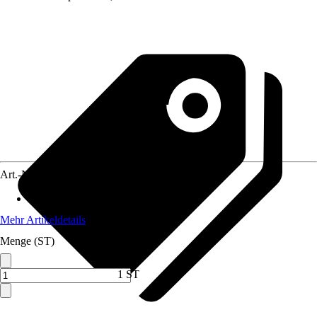
Art.-Nr.
12738268
Anwendungsbereich
:
Heizung
Mehr Artikeldetails
Menge (ST)
1 ST