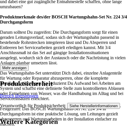
und dabei eine gut zugängliche Entnahmestelle schaffen, ohne lange
umzubauen?
Produktmerkmale des/der BOSCH Wartungshahn-Set Nr. 224 3/4
Durchgangsform
Darum solltest Du zugreifen: Die Durchgangsform sorgt für einen
geraden Leitungsverlauf, sodass sich der Wartungshahn passend in
bestehende Rohrstrecken integrieren lässt und Du Absperren und
Entleeren bei Servicearbeiten gezielt erledigen kannst. Mit 3/4
Anschlussmaß ist das Set auf gängige Installationssituationen
ausgelegt, wodurch sich der Austausch oder die Nachrüstung in vielen
Anlagen planbar umsetzen lässt.
Mehr anzeigen
Das Wartungshahn-Set unterstützt Dich dabei, einzelne Anlagenteile
für Wartung oder Reparatur abzusperren, ohne die komplette
Produktsicherheit
Installation stillzulegen. So reduzierst Du Aufwand bei Arbeiten am
System und schaffst eine definierte Stelle zum kontrollierten Ablassen
oder Entnehmen von Wasser, was die Handhabung im Alltag und bei
Bereich überspringen
Serviceeinsätzen erleichtert.
Verantwortlich für Produktsicherheit:
.
Siehe Herstellerinformationen
Festgezurrt: Das BOSCH Wartungshahn-Set Nr. 224 3/4 in
Durchgangsform ist eine praktische Lösung, um Leitungen gezielt
abzusperren und Wartungsarbeiten in der Installation einfacher zu
Weitere Kategorien
machen.