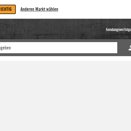
RICHTIG
Anderen Markt wählen
Sendungsverfolg