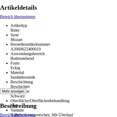
Artikeldetails
Bereich überspringen
Artikeltyp
Bidet
Serie
Mozart
Herstellerartikelnummer
A2060622400019
Anwendungsbereich
Bodenstehend
Form
Eckig
Material
Sanitärkeramik
Beschichtung
Beschichtet
Grundfarbe
Mehr anzeigen
Schwarz
Oberfläche/Oberflächenbehandlung
Beschreibung
Matt
Variante
Bereich überspringen
Hahnloch vorgestochen, Mit Überlauf