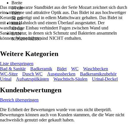
Breite
Das mattschwarze Standbidet aus der Serie Mozart zeichnet sich durch
34 cm
eine moderne und attraktive Optik aus. Das Bidet ist aus hochwertiger
Tiefe
Keramik gefertigt und in edlem Mattschwarz gehalten. Das Bidet ist
52 cm
mit einem Hahnloch und einem Überlauf ausgestattet. Der
Höhe
wandbündige Einbau verhindert Fugen zwischen Wand und
43 cm
Sanitärarmatur, in denen sich Schmutz und Bakterien ansammeln
EAN
können. Wasserhähne sind NICHT enthalten.
8056201402350
Weitere Kategorien
Liste überspringen
Bad & Sanitär
Badkeramik
Bidet
WC
Waschbecken
WC-Sitze
Dusch WC
Ausgussbecken
Badkeramikzubehör
Urinal
Aufsatzspülkästen
Waschtisch-Säulen
Urinal-Deckel
Kundenbewertungen
Bereich überspringen
Die Echtheit der Bewertungen wurde von uns nicht überprüft.
Bewertungen können auch von Kunden stammen, die die Ware nicht
nachweislich genutzt oder gekauft haben.