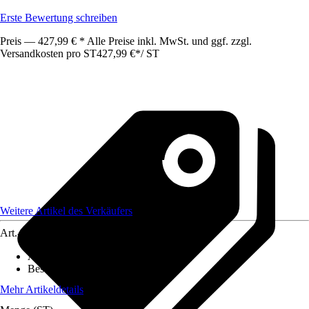
Erste Bewertung schreiben
Preis — 427,99 € * Alle Preise inkl. MwSt. und ggf. zzgl.
Versandkosten pro ST
427,99 €
*
/
ST
Weitere Artikel des Verkäufers
Art.-Nr.
12508698
Anwendungsbereich
:
Bodenstehend
Beschichtung
:
Beschichtet
Mehr Artikeldetails