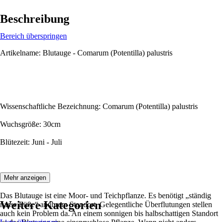
Beschreibung
Bereich überspringen
Artikelname: Blutauge - Comarum (Potentilla) palustris
Wissenschaftliche Bezeichnung: Comarum (Potentilla) palustris
Wuchsgröße: 30cm
Blütezeit: Juni - Juli
Beschreibung:
Mehr anzeigen
Das Blutauge ist eine Moor- und Teichpflanze. Es benötigt „ständig
Weitere Kategorien
nasse Füße“ an ihrem Standort. Gelegentliche Überflutungen stellen
auch kein Problem da. An einem sonnigen bis halbschattigen Standort