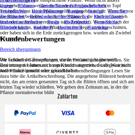
ist das Blutauge eine einspruchlose Pflanze. Wenn nicht anders
Liste überspringen
angegeben, dann werden die Stauden im typischen 9x9cm Topf
Garten
Pflanzen
Gartenpflanzen & Freilandpflanzen
versendet.Wenn keine Pflanzengröße angegeben ist gilt: Wenn Sie vor
Teichpflanzen
Heckenpflanzen
Bambus
Stauden
Ziergräser
der Blütezeit bestellen, erhalten Sie Pflanzen, die frisch im Austrieb
Ziersträucher
Buchsbaum & Stechpalme Ilex
Kletterpflanzen
sind oder austreiben werden (je nach Zeitpunkt). Wenn Sie nach der
Immergrüne Sträucher
Rosen
Bodendecker
Formgehölze
Blütezeit kaufen, sind die Pflanzen in der Regel zurückgeschnitten,
Rhododendron
Koniferen
Hochstämme
Hortensien
oder haben sich in die Erde zurückgezogen bzw. wurden als Zwiebel
Kundenbewertungen
neu gesetzt.
Bereich überspringen
Die Echtheit der Bewertungen wurde von uns nicht überprüft.
Wir verkaufen Gartenpflanzen, die im Freiland gezogen werden. Sie
Bewertungen können auch von Kunden stammen, die die Ware nicht
sind immer der Jahreszeit entsprechend ausgetrieben und gewachsen.
nachweislich genutzt oder gekauft haben.
Jede Pflanze braucht seine speziellen Lebendbedingungen Lesen Sie
dazu bitte die Artikelbeschreibung. Die angegebene Blütezeit bedeutet
nicht, das am ersten genannten Tag sich die Blüten öffnen und sich am
letzten Tag wieder schließen. Wir geben den Zeitraum an, in der die
Pflanze normalerweise blüht
Zahlarten