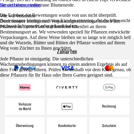
Sie am besten mediterrane Blumenerde.
Bereich überspringen
Die Echtheit der Bewertungen wurde von uns nicht überprüft.
Wie wir versenden
Bewertungen können auch von Kunden stammen, die die Ware nicht
Dank unserer intelligenten Verpackungstechnologie bleiben Ihre
nachweislich genutzt oder gekauft haben.
Pflanzen an ihrem Platz und kommen faltenfrei an ihrem
Bestimmungsort an. Wir verwenden speziell für Pflanzen entwickelte
Verpackungen. Auf diese Weise bleiben sie so lange wie möglich hell
und die Wurzeln, Blätter und Blüten der Pflanze werden auf ihrem
Weg vom Züchter zu Ihnen geschützt.
Zahlarten
Jede Pflanze ist einzigartig. Die unterschiedlichen
Wachstumsbedingungen können zu einem anderen Ergebnis als auf
dem Foto gezeigt führen. Prüfen Sie deshalb vor dem Kauf genau, ob
diese Pflanzen für Ihr Haus oder Ihren Garten geeignet sind.