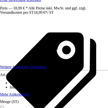
Preis — 18,99 € * Alle Preise inkl. MwSt. und ggf. zzgl.
Versandkosten pro ST
18,99 €
*
/
ST
Weitere Artikel des Verkäufers
Art.-Nr.
12247585
Standort
:
Sonne
Immergrün
:
Ja
Mehr Artikeldetails
Menge (ST)