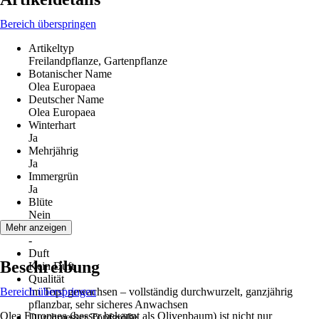
Bereich überspringen
Artikeltyp
Freilandpflanze, Gartenpflanze
Botanischer Name
Olea Europaea
Deutscher Name
Olea Europaea
Winterhart
Ja
Mehrjährig
Ja
Immergrün
Ja
Blüte
Nein
Blütezeit
Mehr anzeigen
-
Duft
Beschreibung
Kein Duft
Qualität
Bereich überspringen
Im Topf gewachsen – vollständig durchwurzelt, ganzjährig
pflanzbar, sehr sicheres Anwachsen
Olea Europaea (besser bekannt als Olivenbaum) ist nicht nur
Durchmesser Topfgröße