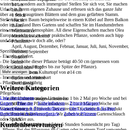
winterhart, sondern auch immergrün! Stellen Sie sich vor, Sie machen
14 cm
Urlaub in Ihrem eigenen Zuhause und erfreuen sich das ganze Jahr
Inhalt
über an den graugrünen Blättern und dem grau gefärbten Stamm.
1 Stück
Stellen Sie den Baum beispielsweise in einem Kübel auf Ihren Balkon
Wuchs
oder ins Freiland Ihres Gartens und schaffen Sie im Handumdrehen
Baum
eine mediterrane Atmosphäre. All diese Eigenschaften machen Olea
Wuchsstärke
Europaea nicht nur zu einer praktischen Pflanze, sondern auch hipp
Mittelstarkwachsend
und das wollen wir doch alle, oder?
Pflanzzeit
April, August, Dezember, Februar, Januar, Juli, Juni, November,
Spezifikationen
Oktober, September
- Einzeln geliefert.
Standort
- Die Lieferhöhe dieser Pflanze beträgt 40-50 cm (gemessen vom
Sonne
Boden des Anzuchttopfes bis zur Spitze der Pflanze).
Größe ohne Topf
- Lieferung in einem Kulturtopf von ⌀14 cm
Mehr anzeigen
40 cm - 50 cm
- Immergrün und winterhart
Bodenverhältnisse
- Pflanzzeit: ganzjährig
Durchlässig
Weitere Kategorien
Rankhilfe benötigt
Pflege
Nein
Liste überspringen
- Wasser: Unter normalen Umständen 1 bis 2 Mal pro Woche und bei
Wuchsbreite ausgewachsen ca.
Garten
Pflanzen
Kübelpflanzen
Zimmerpflanzen
längerer Hitze die Pflanze mindestens 2 bis 3 Mal pro Woche mit
500 cm
Gartenpflanzen & Freilandpflanzen
Obst, Gemüse & Kräuter
Wasser versorgen (Hinweis: Bei extremer Trockenheit das Produkt
Einheit
Beetpflanzen & Balkonpflanzen
Zubehör Pflanzen
täglich mit Wasser versorgen). Wir gehen von einem Gartenschlauch
Einzelartikel
oder Sprinkler aus.
EAN
Kundenbewertungen
- Standort: Sonne (maximal 5 bis 6 Stunden Sonnenlicht pro Tag)
8720574430271
- Pflege: Bei der Pflanzung im Garten oder in einem Topf verwenden