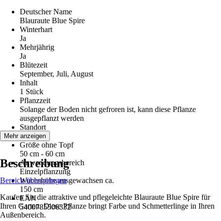
Deutscher Name
Blauraute Blue Spire
Winterhart
Ja
Mehrjährig
Ja
Blütezeit
September, Juli, August
Inhalt
1 Stück
Pflanzzeit
Solange der Boden nicht gefroren ist, kann diese Pflanze
ausgepflanzt werden
Standort
Sonne
Mehr anzeigen
Größe ohne Topf
50 cm - 60 cm
Beschreibung
Anwendungsbereich
Einzelpflanzung
Bereich überspringen
Wuchshöhe ausgewachsen ca.
150 cm
Kaufen Sie die attraktive und pflegeleichte Blauraute Blue Spire für
EAN
Ihren Garten. Diese Pflanze bringt Farbe und Schmetterlinge in Ihren
5400785506332
Außenbereich.