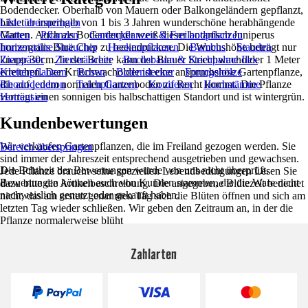
Bodendecker. Oberhalb von Mauern oder Balkongeländern gepflanzt,
bildet er innerhalb von 1 bis 3 Jahren wunderschöne herabhängende
Liste überspringen
Matten. Auch als Bodendecker weiß dieser botanisch Juniperus
Garten
Pflanzen
Gartenpflanzen & Freilandpflanzen
horizontalis Blue Chip zu beeindrucken. Die Wuchshöhe beträgt nur
Immergrüne Sträucher
Heckenpflanzen
Bambus
Stauden
knapp 30cm. In der Breite kann der Blauer Kriechwacholder 1 Meter
Ziergräser
Ziersträucher
Buchsbaum & Stechpalme Ilex
erreichen. Der Kriechwacholder ist eine anspruchslose Gartenpflanze,
Kletterpflanzen
Rosen
Bodendecker
Formgehölze
die auf jedem normalen Gartenboden zu Recht kommt. Die Pflanze
Rhododendron
Teichpflanzen
Koniferen
Hochstämme
verträgt einen sonnigen bis halbschattigen Standort und ist wintergrün.
Hortensien
Kundenbewertungen
Wir verkaufen Gartenpflanzen, die im Freiland gezogen werden. Sie
Bereich überspringen
sind immer der Jahreszeit entsprechend ausgetrieben und gewachsen.
Die Echtheit der Bewertungen wurde von uns nicht überprüft.
Jede Pflanze braucht seine speziellen Lebendbedingungen Lesen Sie
Bewertungen können auch von Kunden stammen, die die Ware nicht
dazu bitte die Artikelbeschreibung. Die angegebene Blütezeit bedeutet
nachweislich genutzt oder gekauft haben.
nicht, das am ersten genannten Tag sich die Blüten öffnen und sich am
letzten Tag wieder schließen. Wir geben den Zeitraum an, in der die
Pflanze normalerweise blüht
Zahlarten