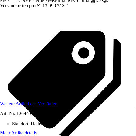
Preis — 13,99 € * Alle Preise inkl. MwSt. und ggf. zzgl.
Versandkosten pro ST
13,99 €
*
/
ST
Weitere Artikel des Verkäufers
Art.-Nr.
12644910
Standort
:
Halbschatten
Mehr Artikeldetails