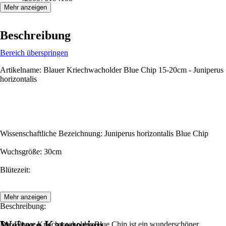
Mehr anzeigen
Beschreibung
Bereich überspringen
Artikelname: Blauer Kriechwacholder Blue Chip 15-20cm - Juniperus
horizontalis
Wissenschaftliche Bezeichnung: Juniperus horizontalis Blue Chip
Wuchsgröße: 30cm
Blütezeit:
Mehr anzeigen
Beschreibung:
Weitere Kategorien
Der Blauer Kriechwacholder Blue Chip ist ein wunderschöner