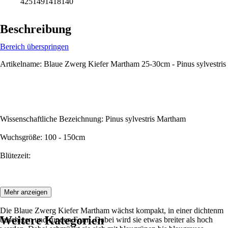
4251491418140
Beschreibung
Bereich überspringen
Artikelname: Blaue Zwerg Kiefer Martham 25-30cm - Pinus sylvestris
Wissenschaftliche Bezeichnung: Pinus sylvestris Martham
Wuchsgröße: 100 - 150cm
Blütezeit:
Beschreibung:
Mehr anzeigen
Die Blaue Zwerg Kiefer Martham wächst kompakt, in einer dichtenm
Weitere Kategorien
buschigen und runden Form. Dabei wird sie etwas breiter als hoch