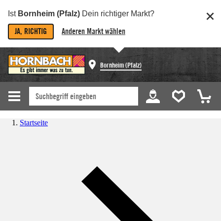
Ist
Bornheim (Pfalz)
Dein richtiger Markt?
JA, RICHTIG
Anderen Markt wählen
Bornheim (Pfalz)
Startseite