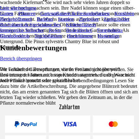
wachsende Kiefernart. Sie wird nach sehr vielen Jahren doppelt so
breit wie hochgewachsen sein. Ihre Nadel können sogar einen silber-
Liste überspringen
blauen Farbton erreichen, was die Pflanze zu einem besonders schönen
Garten
Pflanzen
Gartenpflanzen & Freilandpflanzen
Koniferen
Ziergehölz macht. Ihr Wuchs ist etwas aufgelockert kugelig, bildet
Heckenpflanzen
Bambus
Stauden
Ziergräser
Ziersträucher
dabei aber keine geschlossene Oberfläche. Die Pflanze sollte einen
Buchsbaum & Stechpalme Ilex
Kletterpflanzen
sonnigen bis halbschattigen Standort in ihrem Garten erhalten. Als
Immergrüne Sträucher
Rosen
Bodendecker
Formgehölze
Gartenboden benötigt die Pflanze einen humosen bis sandigen
Rhododendron
Teichpflanzen
Hochstämme
Hortensien
Untergrund. Die Pinus sylvestris Chantry Blue ist robust und
Kundenbewertungen
winterhart.
Bereich überspringen
Die Echtheit der Bewertungen wurde von uns nicht überprüft.
Wir verkaufen Gartenpflanzen, die im Freiland gezogen werden. Sie
Bewertungen können auch von Kunden stammen, die die Ware nicht
sind immer der Jahreszeit entsprechend ausgetrieben und gewachsen.
nachweislich genutzt oder gekauft haben.
Jede Pflanze braucht seine speziellen Lebendbedingungen Lesen Sie
dazu bitte die Artikelbeschreibung. Die angegebene Blütezeit bedeutet
nicht, das am ersten genannten Tag sich die Blüten öffnen und sich am
letzten Tag wieder schließen. Wir geben den Zeitraum an, in der die
Pflanze normalerweise blüht
Zahlarten