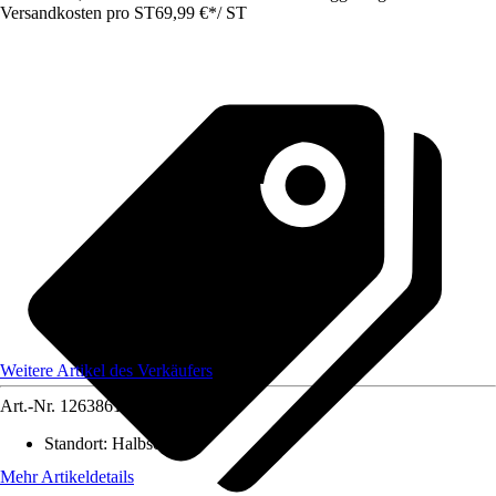
Versandkosten pro ST
69,99 €
*
/
ST
Weitere Artikel des Verkäufers
Art.-Nr.
12638618
Standort
:
Halbschatten
Mehr Artikeldetails