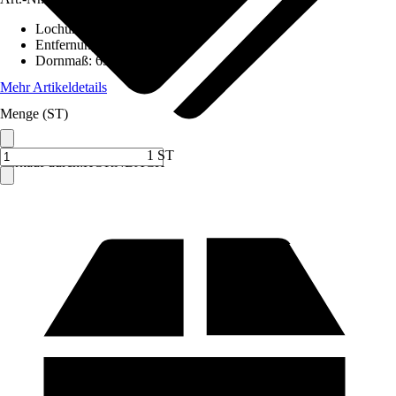
Lochung
:
PZ
Entfernung
:
92 mm
Dornmaß
:
65 mm
Mehr Artikeldetails
Menge (ST)
1 ST
Verkauf durch:
HORNBACH