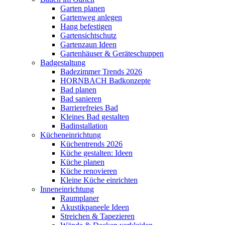
Garten planen
Gartenweg anlegen
Hang befestigen
Gartensichtschutz
Gartenzaun Ideen
Gartenhäuser & Geräteschuppen
Badgestaltung
Badezimmer Trends 2026
HORNBACH Badkonzepte
Bad planen
Bad sanieren
Barrierefreies Bad
Kleines Bad gestalten
Badinstallation
Kücheneinrichtung
Küchentrends 2026
Küche gestalten: Ideen
Küche planen
Küche renovieren
Kleine Küche einrichten
Inneneinrichtung
Raumplaner
Akustikpaneele Ideen
Streichen & Tapezieren