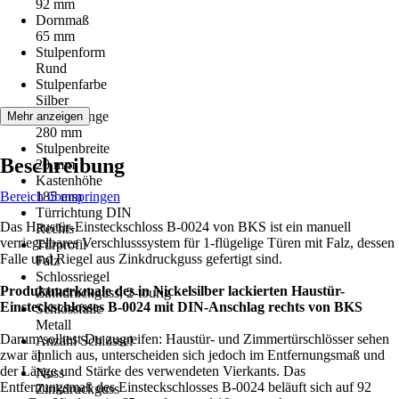
92 mm
Dornmaß
65 mm
Stulpenform
Rund
Stulpenfarbe
Silber
Stulpenlänge
Mehr anzeigen
280 mm
Stulpenbreite
Beschreibung
20 mm
Kastenhöhe
Bereich überspringen
185 mm
Türrichtung DIN
Das Haustür-Einsteckschloss B-0024 von BKS ist ein manuell
Rechts
verriegelbares Verschlusssystem für 1-flügelige Türen mit Falz, dessen
Türprofil
Falle und Riegel aus Zinkdruckguss gefertigt sind.
Falz
Schlossriegel
Produktmerkmale des in Nickelsilber lackierten Haustür-
Zinkdruckguss, 2-tourig
Einsteckschlosses B-0024 mit DIN-Anschlag rechts von BKS
Schlossfalle
Metall
Darum solltest Du zugreifen: Haustür- und Zimmertürschlösser sehen
Anzahl Schlüssel
zwar ähnlich aus, unterscheiden sich jedoch im Entfernungsmaß und
1
der Länge und Stärke des verwendeten Vierkants. Das
Nuss
Entfernungsmaß des Einsteckschlosses B-0024 beläuft sich auf 92
Zinkdruckguss