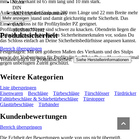
mm. Der Vierkant ist 65 mm lang und 10 mm stark.
Norm
DIN
Außerdem bietet der Stulp mit 280 mm Länge und 22 mm Breite mehr
AKN (Artikelkurznummer)
Stabilität, Widerstand und damit gleichzeitig mehr Sicherheit. Das
Mehr anzeigen
Z4CH
Einsteckschloss ist für Profilzylinder PZ geeignet.
EAN
Profilzylinderschlösser sind schwer zu knacken. Obendrein liegen die
4015540774102
Produktsicherheit
Zylinder mit unterschiedlichen Sicherheitsmerkmalen vor, sodass Du
das Schloss einfach an Deine Sicherheitsbedürfnisse anpassen kannst.
Bereich überspringen
Festgenagelt: Mit den größeren Maßen des Vierkants und des Stulps
sowie der Vorbereitung für Profilzylinder PZ ist Deine Haustür optimal
Verantwortlich für Produktsicherheit:
.
Siehe Herstellerinformationen
gegen unbefugten Zutritt geschützt.
Weitere Kategorien
Liste überspringen
Eisenwaren
Beschläge
Türbeschläge
Türschlösser
Türdrücker
Falttürbeschläge & Schiebetürbeschläge
Türstopper
Glastürbeschläge
Türbänder
Kundenbewertungen
Bereich überspringen
Die Echtheit der Bewertungen wurde von uns nicht überprüft.