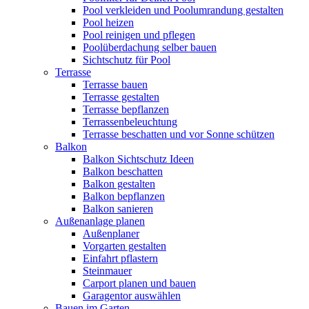
Pool verkleiden und Poolumrandung gestalten
Pool heizen
Pool reinigen und pflegen
Poolüberdachung selber bauen
Sichtschutz für Pool
Terrasse
Terrasse bauen
Terrasse gestalten
Terrasse bepflanzen
Terrassenbeleuchtung
Terrasse beschatten und vor Sonne schützen
Balkon
Balkon Sichtschutz Ideen
Balkon beschatten
Balkon gestalten
Balkon bepflanzen
Balkon sanieren
Außenanlage planen
Außenplaner
Vorgarten gestalten
Einfahrt pflastern
Steinmauer
Carport planen und bauen
Garagentor auswählen
Bauen im Garten