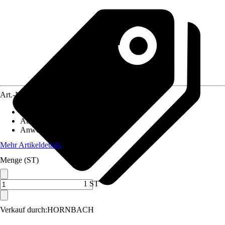
Art.-Nr.
10510860
Artikeltyp
:
Bremsen
Ausführung
:
Bremsbelag
Anwendungsbereich
:
Bremsen
Mehr Artikeldetails
Menge (ST)
1 ST
Verkauf durch:
HORNBACH