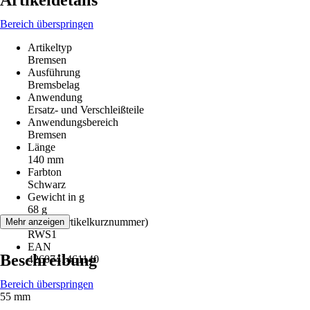
Artikeldetails
Bereich überspringen
Artikeltyp
Bremsen
Ausführung
Bremsbelag
Anwendung
Ersatz- und Verschleißteile
Anwendungsbereich
Bremsen
Länge
140 mm
Farbton
Schwarz
Gewicht in g
68 g
AKN (Artikelkurznummer)
Mehr anzeigen
RWS1
EAN
Beschreibung
4260741461140
Bereich überspringen
55 mm