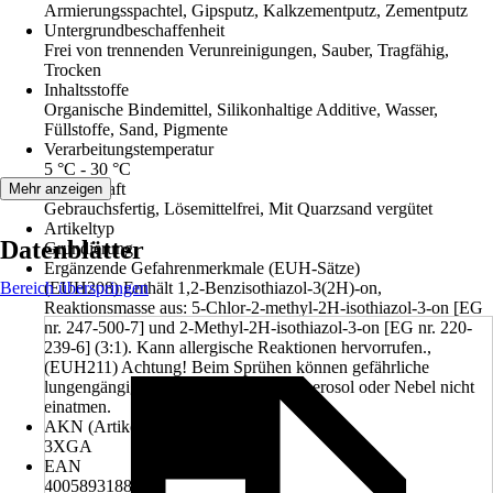
Armierungsspachtel, Gipsputz, Kalkzementputz, Zementputz
Untergrundbeschaffenheit
Frei von trennenden Verunreinigungen, Sauber, Tragfähig,
Trocken
Inhaltsstoffe
Organische Bindemittel, Silikonhaltige Additive, Wasser,
Füllstoffe, Sand, Pigmente
Verarbeitungstemperatur
5 °C - 30 °C
Eigenschaft
Mehr anzeigen
Gebrauchsfertig, Lösemittelfrei, Mit Quarzsand vergütet
Artikeltyp
Datenblätter
Grundierung
Ergänzende Gefahrenmerkmale (EUH-Sätze)
Bereich überspringen
(EUH208) Enthält 1,2-Benzisothiazol-3(2H)-on,
Reaktionsmasse aus: 5-Chlor-2-methyl-2H-isothiazol-3-on [EG
nr. 247-500-7] und 2-Methyl-2H-isothiazol-3-on [EG nr. 220-
239-6] (3:1). Kann allergische Reaktionen hervorrufen.,
(EUH211) Achtung! Beim Sprühen können gefährliche
lungengängige Tröpfchen entstehen. Aerosol oder Nebel nicht
einatmen.
AKN (Artikelkurznummer)
3XGA
EAN
4005893188923