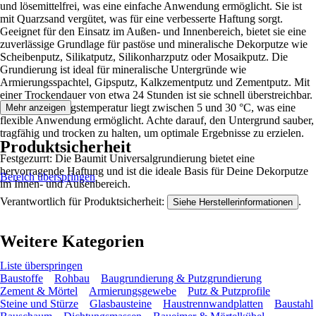
und lösemittelfrei, was eine einfache Anwendung ermöglicht. Sie ist
mit Quarzsand vergütet, was für eine verbesserte Haftung sorgt.
Geeignet für den Einsatz im Außen- und Innenbereich, bietet sie eine
zuverlässige Grundlage für pastöse und mineralische Dekorputze wie
Scheibenputz, Silikatputz, Silikonharzputz oder Mosaikputz. Die
Grundierung ist ideal für mineralische Untergründe wie
Armierungsspachtel, Gipsputz, Kalkzementputz und Zementputz. Mit
einer Trockendauer von etwa 24 Stunden ist sie schnell überstreichbar.
Die Verarbeitungstemperatur liegt zwischen 5 und 30 °C, was eine
Mehr anzeigen
flexible Anwendung ermöglicht. Achte darauf, den Untergrund sauber,
tragfähig und trocken zu halten, um optimale Ergebnisse zu erzielen.
Produktsicherheit
Festgezurrt: Die Baumit Universalgrundierung bietet eine
hervorragende Haftung und ist die ideale Basis für Deine Dekorputze
Bereich überspringen
im Innen- und Außenbereich.
Verantwortlich für Produktsicherheit:
.
Siehe Herstellerinformationen
Weitere Kategorien
Liste überspringen
Baustoffe
Rohbau
Baugrundierung & Putzgrundierung
Zement & Mörtel
Armierungsgewebe
Putz & Putzprofile
Steine und Stürze
Glasbausteine
Haustrennwandplatten
Baustahl