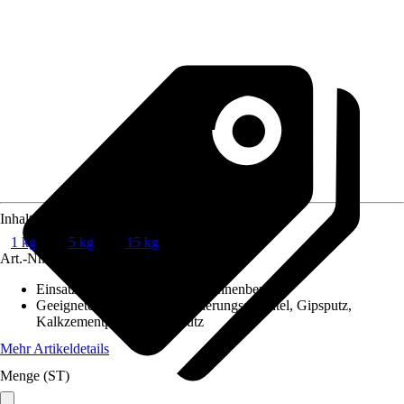
Inhalt
1 kg
5 kg
15 kg
Art.-Nr.
12258432
Einsatzbereich
:
Außenbereich, Innenbereich
Geeignete Untergründe
:
Armierungsspachtel, Gipsputz,
Kalkzementputz, Zementputz
Mehr Artikeldetails
Menge (ST)