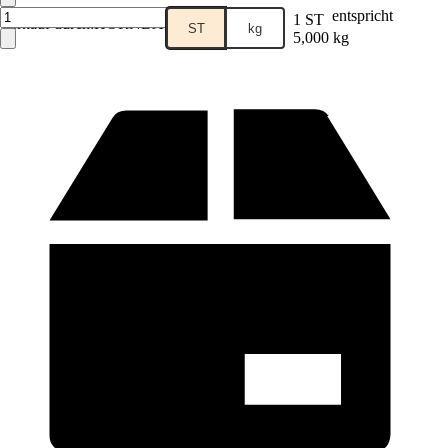
entspricht
1 ST
Verkauf durch:
HORNBACH
ST
kg
5,000 kg