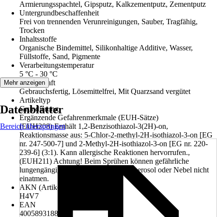
Armierungsspachtel, Gipsputz, Kalkzementputz, Zementputz
Untergrundbeschaffenheit
Frei von trennenden Verunreinigungen, Sauber, Tragfähig,
Trocken
Inhaltsstoffe
Organische Bindemittel, Silikonhaltige Additive, Wasser,
Füllstoffe, Sand, Pigmente
Verarbeitungstemperatur
5 °C - 30 °C
Eigenschaft
Mehr anzeigen
Gebrauchsfertig, Lösemittelfrei, Mit Quarzsand vergütet
Artikeltyp
Datenblätter
Grundierung
Ergänzende Gefahrenmerkmale (EUH-Sätze)
Bereich überspringen
(EUH208) Enthält 1,2-Benzisothiazol-3(2H)-on,
Reaktionsmasse aus: 5-Chlor-2-methyl-2H-isothiazol-3-on [EG
nr. 247-500-7] und 2-Methyl-2H-isothiazol-3-on [EG nr. 220-
239-6] (3:1). Kann allergische Reaktionen hervorrufen.,
(EUH211) Achtung! Beim Sprühen können gefährliche
lungengängige Tröpfchen entstehen. Aerosol oder Nebel nicht
einatmen.
AKN (Artikelkurznummer)
H4V7
EAN
4005893188909