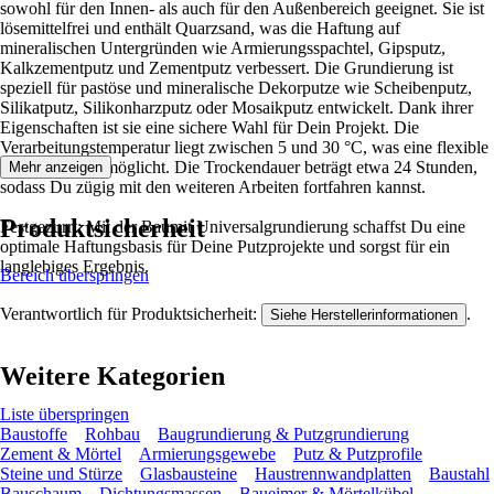
sowohl für den Innen- als auch für den Außenbereich geeignet. Sie ist
lösemittelfrei und enthält Quarzsand, was die Haftung auf
mineralischen Untergründen wie Armierungsspachtel, Gipsputz,
Kalkzementputz und Zementputz verbessert. Die Grundierung ist
speziell für pastöse und mineralische Dekorputze wie Scheibenputz,
Silikatputz, Silikonharzputz oder Mosaikputz entwickelt. Dank ihrer
Eigenschaften ist sie eine sichere Wahl für Dein Projekt. Die
Verarbeitungstemperatur liegt zwischen 5 und 30 °C, was eine flexible
Anwendung ermöglicht. Die Trockendauer beträgt etwa 24 Stunden,
Mehr anzeigen
sodass Du zügig mit den weiteren Arbeiten fortfahren kannst.
Produktsicherheit
Festgezurrt: Mit der Baumit Universalgrundierung schaffst Du eine
optimale Haftungsbasis für Deine Putzprojekte und sorgst für ein
langlebiges Ergebnis.
Bereich überspringen
Verantwortlich für Produktsicherheit:
.
Siehe Herstellerinformationen
Weitere Kategorien
Liste überspringen
Baustoffe
Rohbau
Baugrundierung & Putzgrundierung
Zement & Mörtel
Armierungsgewebe
Putz & Putzprofile
Steine und Stürze
Glasbausteine
Haustrennwandplatten
Baustahl
Bauschaum
Dichtungsmassen
Baueimer & Mörtelkübel