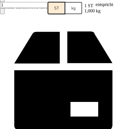
entspricht
1 ST
Verkauf durch:
HORNBACH
ST
kg
1,000 kg