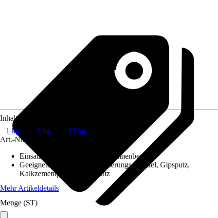
Inhalt
1 kg
5 kg
15 kg
Art.-Nr.
12258431
Einsatzbereich
:
Außenbereich, Innenbereich
Geeignete Untergründe
:
Armierungsspachtel, Gipsputz,
Kalkzementputz, Zementputz
Mehr Artikeldetails
Menge (ST)