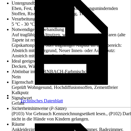
Untergrundbeschaffenheit
Eben, Fest, Formbeständig, Frei von haftungsmindernden
Stoffen, Rissfrei, Sauber, Tragfähig, Trocken
Verarbeitungstemperatur
5 °C - 30 °C
Notwendige Vorbehandlung
Auf tragfähigen Altputzen, welche zuvor tapeziert waren (alte
Tapete ist restlos zu entfernen) mit Sperrgrund,
Gipskartonplatten oder tragfähiger Altputz im Innenbereich:
Abstrich mit Sperrgrund, Neuer Innen- oder Außenputz:
Anstrich mit Universalgrundierung
Ideal geeignet für
Decken, Wände
Abtönbar im HORNBACH-Farbmischcenter
Nein
Eigenschaft
Geprüft Wohngesund, Hochdiffusionsoffen, Zementfreier
Kalkputz
Signalwort
Technisches Datenblatt
Gefahr
Sicherheitshinweise (P-Sätze)
(P103) Vor Gebrauch Kennzeichnungsetikett lesen., (P102) Darf
nicht in die Hände von Kindern gelangen.
Räume
Ankleidezimmer, Arbeitszimmer, Babyzimmer, Badezimmer,