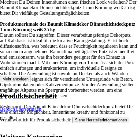
Möchtest Du Deinen Innenräumen einen frischen Look verleihen? Der
Baumit Klimadekor Dünnschichtdeckputz 1 mm Körnung weiß 25 kg
bietet Dir vielfältige Gestaltungsmöglichkeiten.
Produktmerkmale des Baumit Klimadekor Dünnschichtdeckputz
1 mm Körnung weiß 25 kg
Darum solltest Du zugreifen: Dieser verarbeitungsfertige Dekorputz
auf Kalkbasis ist ideal für die kreative Raumgestaltung. Er ist hoch
diffusionsoffen, was bedeutet, dass er Feuchtigkeit regulieren kann und
so zu einem angenehmen Raumklima beiträgt. Der Putz ist zementfrei
und emissionsarm, was ihn besonders geeignet für den Einsatz in
Wohnräumen macht. Mit einer Körnung von 1 mm lässt sich der Putz
einfach auftragen und strukturieren, um individuelle Designs zu
schaffen. Die Anwendung ist sowohl an Decken als auch Wänden
möglich, und er eignet sich für verschiedene Untergründe wie Beton,
Mehr anzeigen
Gipskartonplatten oder Kalkzementputze. Vor der Anwendung sollten
tragfähige Altputze mit Sperrgrund vorbereitet werden, um eine
Produktsicherheit
optimale Haftung zu gewährleisten.
Festgezurrt: Der Baumit Klimadekor Dünnschichtdeckputz bietet Dir
Bereich überspringen
eine einfache Möglichkeit, Innenräume kreativ und funktional zu
gestalten.
Verantwortlich für Produktsicherheit:
.
Siehe Herstellerinformationen
Weitere Kategorien