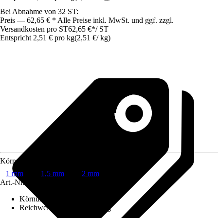
Bei Abnahme von 32 ST:
Preis — 62,65 € * Alle Preise inkl. MwSt. und ggf. zzgl.
Versandkosten pro ST
62,65 €
*
/
ST
Entspricht 2,51 € pro kg
(
2,51 €
/
kg
)
Körnung
1 mm
1,5 mm
2 mm
Art.-Nr.
12432673
Körnung
:
1 mm
Reichweite (ca.)
:
0,625 m²/kg