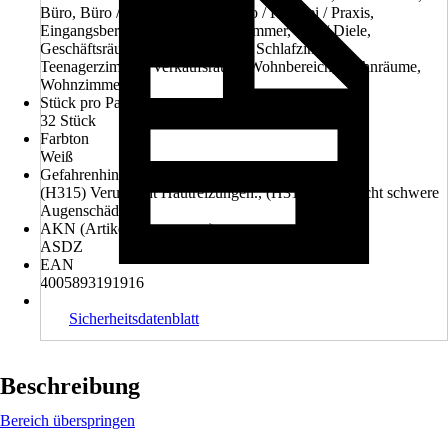
Büro, Büro / Geschäftsraum, Büro / Kanzlei / Praxis,
Eingangsbereich, Empfang, Esszimmer, Flur / Diele,
Geschäftsräume, Konferenzraum, Schlafzimmer,
Teenagerzimmer, Verkaufsraum, Wohnbereich, Wohnräume,
Wohnzimmer
Stück pro Palette
32 Stück
Farbton
Weiß
Gefahrenhinweise (H-Sätze)
(H315) Verursacht Hautreizungen., (H318) Verursacht schwere
Augenschäden.
AKN (Artikelkurznummer)
ASDZ
EAN
4005893191916
Sicherheitsdatenblatt
Beschreibung
Bereich überspringen