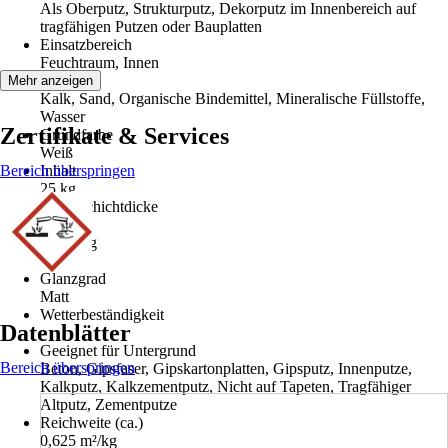
Als Oberputz, Strukturputz, Dekorputz im Innenbereich auf
tragfähigen Putzen oder Bauplatten
Einsatzbereich
Feuchtraum, Innen
Material
Mehr anzeigen
Kalk, Sand, Organische Bindemittel, Mineralische Füllstoffe,
Wasser
Zertifikate & Services
Grundfarbe
Weiß
Bereich überspringen
Inhalt
25 kg
Max. Schichtdicke
2 mm
Körnung
1 mm
Glanzgrad
Matt
Wetterbeständigkeit
Datenblätter
-
Geeignet für Untergrund
Bereich überspringen
Beton, Gipsfaser, Gipskartonplatten, Gipsputz, Innenputze,
Kalkputz, Kalkzementputz, Nicht auf Tapeten, Tragfähiger
Altputz, Zementputze
Reichweite (ca.)
0,625 m²/kg