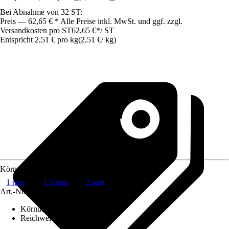
Bei Abnahme von 32 ST:
Preis — 62,65 € * Alle Preise inkl. MwSt. und ggf. zzgl.
Versandkosten pro ST
62,65 €
*
/
ST
Entspricht 2,51 € pro kg
(
2,51 €
/
kg
)
Körnung
1 mm
1,5 mm
2 mm
Art.-Nr.
12432674
Körnung
:
1,5 mm
Reichweite (ca.)
:
0,37 m²/kg