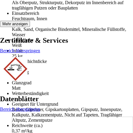
Als Oberputz, Strukturputz, Dekorputz im Innenbereich auf
tragfähigen Putzen oder Bauplatten
Einsatzbereich
Feuchtraum, Innen
Material
Mehr anzeigen
Kalk, Sand, Organische Bindemittel, Mineralische Füllstoffe,
Wasser
Zertifikate & Services
Grundfarbe
Weiß
Bereich überspringen
Inhalt
25 kg
Max. Schichtdicke
1,5 mm
Körnung
1,5 mm
Glanzgrad
Matt
Wetterbeständigkeit
Datenblätter
-
Geeignet für Untergrund
Bereich überspringen
Beton, Gipsfaser, Gipskartonplatten, Gipsputz, Innenputze,
Kalkputz, Kalkzementputz, Nicht auf Tapeten, Tragfähiger
Altputz, Zementputze
Reichweite (ca.)
0,37 m²/kg