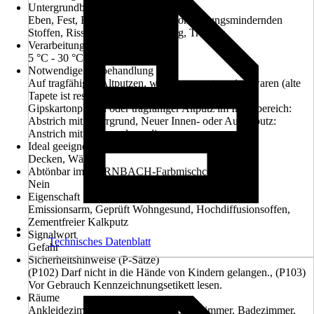
Untergrundbeschaffenheit
Eben, Fest, Formbeständig, Frei von haftungsmindernden
Stoffen, Rissfrei, Sauber, Tragfähig, Trocken
Verarbeitungstemperatur
5 °C - 30 °C
Notwendige Vorbehandlung
Auf tragfähigen Altputzen, welche zuvor tapeziert waren (alte
Tapete ist restlos zu entfernen) mit Sperrgrund,
Gipskartonplatten oder tragfähiger Altputz im Innenbereich:
Abstrich mit Sperrgrund, Neuer Innen- oder Außenputz:
Anstrich mit Universalgrundierung
Ideal geeignet für
Decken, Wände
Abtönbar im HORNBACH-Farbmischcenter
Nein
Eigenschaft
Emissionsarm, Geprüft Wohngesund, Hochdiffusionsoffen,
Zementfreier Kalkputz
Signalwort
Technisches Datenblatt
Gefahr
Sicherheitshinweise (P-Sätze)
(P102) Darf nicht in die Hände von Kindern gelangen., (P103)
Vor Gebrauch Kennzeichnungsetikett lesen.
Räume
Ankleidezimmer, Arbeitszimmer, Babyzimmer, Badezimmer,