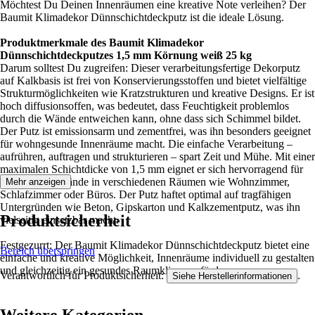
Möchtest Du Deinen Innenräumen eine kreative Note verleihen? Der
Baumit Klimadekor Dünnschichtdeckputz ist die ideale Lösung.
Produktmerkmale des Baumit Klimadekor
Dünnschichtdeckputzes 1,5 mm Körnung weiß 25 kg
Darum solltest Du zugreifen: Dieser verarbeitungsfertige Dekorputz
auf Kalkbasis ist frei von Konservierungsstoffen und bietet vielfältige
Strukturmöglichkeiten wie Kratzstrukturen und kreative Designs. Er ist
hoch diffusionsoffen, was bedeutet, dass Feuchtigkeit problemlos
durch die Wände entweichen kann, ohne dass sich Schimmel bildet.
Der Putz ist emissionsarm und zementfrei, was ihn besonders geeignet
für wohngesunde Innenräume macht. Die einfache Verarbeitung –
aufrühren, auftragen und strukturieren – spart Zeit und Mühe. Mit einer
maximalen Schichtdicke von 1,5 mm eignet er sich hervorragend für
Decken und Wände in verschiedenen Räumen wie Wohnzimmer,
Mehr anzeigen
Schlafzimmer oder Büros. Der Putz haftet optimal auf tragfähigen
Untergründen wie Beton, Gipskarton und Kalkzementputz, was ihn
Produktsicherheit
vielseitig einsetzbar macht.
Festgezurrt: Der Baumit Klimadekor Dünnschichtdeckputz bietet eine
Bereich überspringen
einfache und kreative Möglichkeit, Innenräume individuell zu gestalten
und gleichzeitig ein gesundes Raumklima zu fördern.
Verantwortlich für Produktsicherheit:
.
Siehe Herstellerinformationen
Weitere Kategorien