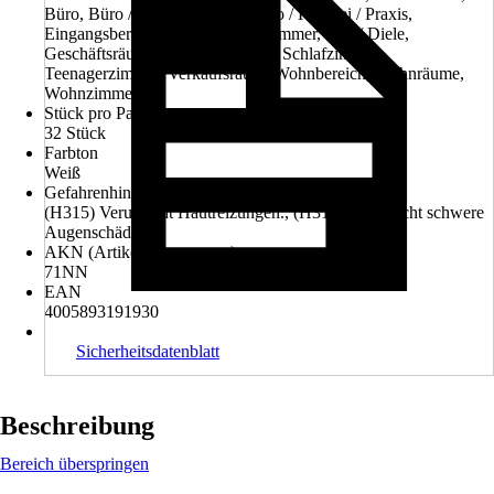
Büro, Büro / Geschäftsraum, Büro / Kanzlei / Praxis,
Eingangsbereich, Empfang, Esszimmer, Flur / Diele,
Geschäftsräume, Konferenzraum, Schlafzimmer,
Teenagerzimmer, Verkaufsraum, Wohnbereich, Wohnräume,
Wohnzimmer
Stück pro Palette
32 Stück
Farbton
Weiß
Gefahrenhinweise (H-Sätze)
(H315) Verursacht Hautreizungen., (H318) Verursacht schwere
Augenschäden.
AKN (Artikelkurznummer)
71NN
EAN
4005893191930
Sicherheitsdatenblatt
Beschreibung
Bereich überspringen