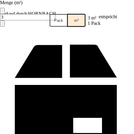
Menge (m²)
Verkauf durch:
HORNBACH
entspricht
3 m²
Pack
m²
1 Pack