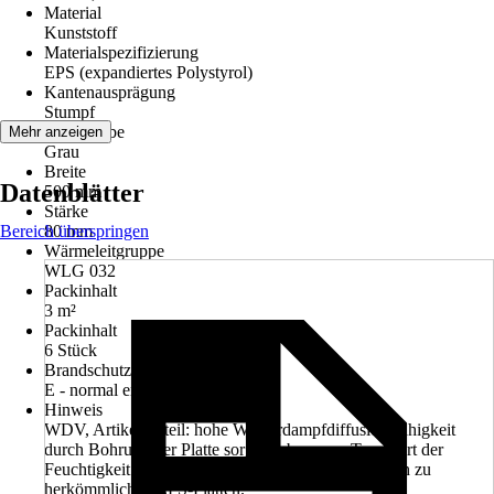
Material
Kunststoff
Materialspezifizierung
EPS (expandiertes Polystyrol)
Kantenausprägung
Stumpf
Grundfarbe
Mehr anzeigen
Grau
Breite
Datenblätter
500 mm
Stärke
Bereich überspringen
80 mm
Wärmeleitgruppe
WLG 032
Packinhalt
3 m²
Packinhalt
6 Stück
Brandschutzklasse
E - normal entflammbar
Hinweis
WDV, Artikelvorteil: hohe Wasserdampfdiffusionsfähigkeit
durch Bohrung der Platte sorgt für besseren Transport der
Feuchtigkeit an die Fassadenoberfläche im Vergleich zu
herkömmlichen EPS-Platten.