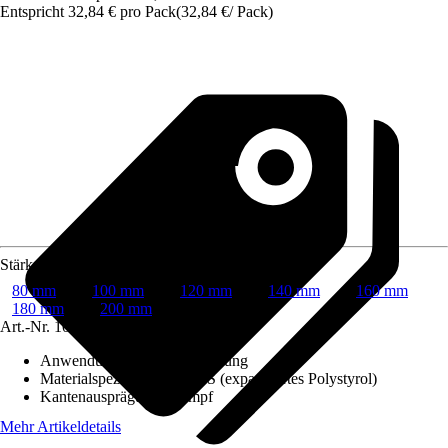
Entspricht 32,84 € pro Pack
(
32,84 €
/
Pack
)
Stärke
80 mm
100 mm
120 mm
140 mm
160 mm
180 mm
200 mm
Art.-Nr.
10570534
Anwendung
:
Fassadendämmung
Materialspezifizierung
:
EPS (expandiertes Polystyrol)
Kantenausprägung
:
Stumpf
Mehr Artikeldetails