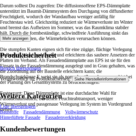
Darum solltest Du zugreifen: Die diffusionsoffene EPS-Dämmplatte
unterstützt im Baumit-Dämmsystem den Durchgang von diffundierter
Feuchtigkeit, wodurch der Wandaufbau weniger anfällig für
Feuchtestau wird. Gleichzeitig reduziert sie Wärmeverluste im Winter
und bremst das Aufheizen im Sommer, was das Raumklima stabiler
hält. Durch die formbeständige, schwindfreie Ausführung sinkt das
Risiko von Spalten, die Wärmebrücken verursachen können.
Mehr anzeigen
Die stumpfen Kanten eignen sich für eine zügige, flächige Verlegung
Produktsicherheit
im Bereich Wand und Decke und erleichtern das saubere Ansetzen der
Platten im Verband. Als Fassadendämmplatte aus EPS ist sie für den
Einsatz in der Fassadendämmung ausgelegt und in Grau gehalten, was
Bereich überspringen
die Zuordnung auf der Baustelle erleichtern kann; die
Brandschutzklasse E weist sie als normal entflammbar aus und ist bei
Verantwortlich für Produktsicherheit:
.
Siehe Herstellerinformationen
der Planung des Gesamtsystems zu berücksichtigen.
Festgezurrt: Diese Dämmplatte ist eine durchdachte Wahl für
Weitere Kategorien
Fassadenaufbauten, bei denen Feuchteabtransport, weniger
Wärmeverlust und passgenaue Verlegung im System im Vordergrund
Liste überspringen
stehen.
Baustoffe
Fassadendämmung
Vollwärmeschutz
Hinterlüftete Fassade
Fassadenverkleidung
Kundenbewertungen