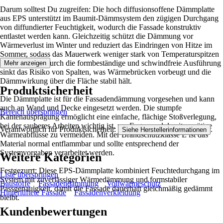
Darum solltest Du zugreifen: Die hoch diffusionsoffene Dämmplatte
aus EPS unterstützt im Baumit-Dämmsystem den zügigen Durchgang
von diffundierter Feuchtigkeit, wodurch die Fassade konstruktiv
entlastet werden kann. Gleichzeitig schützt die Dämmung vor
Wärmeverlust im Winter und reduziert das Eindringen von Hitze im
Sommer, sodass das Mauerwerk weniger stark von Temperaturspitzen
belastet wird. Durch die formbeständige und schwindfreie Ausführung
Mehr anzeigen
sinkt das Risiko von Spalten, was Wärmebrücken vorbeugt und die
Dämmwirkung über die Fläche stabil hält.
Produktsicherheit
Die Dämmplatte ist für die Fassadendämmung vorgesehen und kann
auch an Wand und Decke eingesetzt werden. Die stumpfe
Bereich überspringen
Kantenausprägung ermöglicht eine einfache, flächige Stoßverlegung,
bei der sauberes Arbeiten wichtig ist, um Fugen und damit unnötige
Verantwortlich für Produktsicherheit:
.
Siehe Herstellerinformationen
Wärmeabflüsse zu vermeiden. Mit der Brandschutzklasse E ist das
Material normal entflammbar und sollte entsprechend der
Systemvorgaben verarbeitet werden.
Weitere Kategorien
Festgezurrt: Diese EPS-Dämmplatte kombiniert Feuchtedurchgang im
Liste überspringen
System mit zuverlässiger Wärmedämmung und formstabiler
Baustoffe
Fassadendämmung
Vollwärmeschutz
Passgenauigkeit, damit die Fassade dauerhaft gleichmäßig gedämmt
Hinterlüftete Fassade
Fassadenverkleidung
bleibt.
Kundenbewertungen