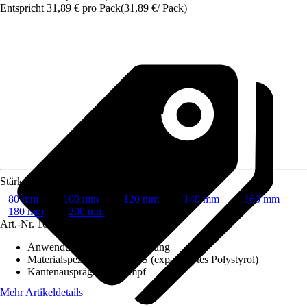
Entspricht 31,89 € pro Pack
(
31,89 €
/
Pack
)
Stärke
80 mm
100 mm
120 mm
140 mm
160 mm
180 mm
200 mm
Art.-Nr.
10570545
Anwendung
:
Fassadendämmung
Materialspezifizierung
:
EPS (expandiertes Polystyrol)
Kantenausprägung
:
Stumpf
Mehr Artikeldetails