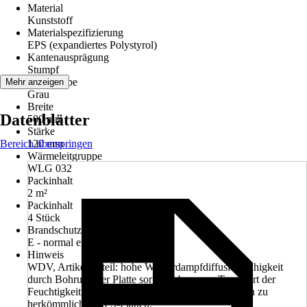
Material
Kunststoff
Materialspezifizierung
EPS (expandiertes Polystyrol)
Kantenausprägung
Stumpf
Grundfarbe
Mehr anzeigen
Grau
Breite
Datenblätter
500 mm
Stärke
Bereich überspringen
120 mm
Wärmeleitgruppe
WLG 032
Packinhalt
2 m²
Packinhalt
4 Stück
Brandschutzklasse
E - normal entflammbar
Hinweis
WDV, Artikelvorteil: hohe Wasserdampfdiffusionsfähigkeit
durch Bohrung der Platte sorgt für besseren Transport der
Feuchtigkeit an die Fassadenoberfläche im Vergleich zu
herkömmlichen EPS-Platten.