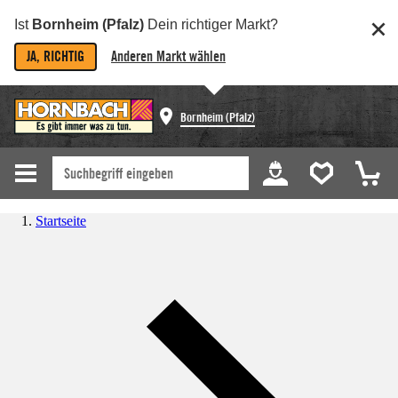
Ist
Bornheim (Pfalz)
Dein richtiger Markt?
JA, RICHTIG
Anderen Markt wählen
Bornheim (Pfalz)
Startseite