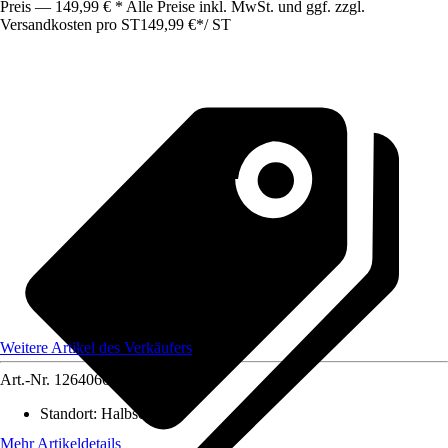
Preis — 149,99 € * Alle Preise inkl. MwSt. und ggf. zzgl.
Versandkosten pro ST
149,99 €
*
/
ST
Weitere Artikel des Verkäufers
Art.-Nr.
12640660
Standort
:
Halbschatten
Mehr Artikeldetails