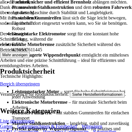
alle, die
Funktionen
schnell, sicher und effizient Brennholz
ablängen möchten.
Dank der
Phasenwender
massiven Stahlkonstruktion
und dem
robusten Fahrwerk
überzeugt diese Maschine durch Stabilität und Langlebigkeit.
Ausstattung
Mit ihren
Phasenwender
stabilen Gummireifen
lässt sich die Säge leicht bewegen,
sodass sie überall dort eingesetzt werden kann, wo Sie sie benötigen.
Eigenschaft
Robust
Der
leistungsstarke Elektromotor
Gewicht
sorgt für eine konstant hohe
Schnittleistung, während die
115 kg
elektronische Motorbremse
EAN
zusätzliche Sicherheit während des
Betriebs bietet.
4260537611445
Der
perfekt gelagerte Wippendrehpunkt
ermöglicht ein müheloses
Mehr anzeigen
Arbeiten und eine präzise Schnittführung – ideal für effizientes und
ermüdungsfreies Arbeiten.
Produktsicherheit
Technische Highlights:
Bereich überspringen
Leistungsstarker Motor
– sorgt für hohe Schnittleistung bei
Verantwortlich für Produktsicherheit:
.
Siehe Herstellerinformationen
jeder Anwendung
Elektronische Motorbremse
– für maximale Sicherheit beim
Arbeiten
Weitere Kategorien
Robustes Fahrwerk
– mit stabilen Gummireifen für einfachen
Transport
Liste überspringen
Massive Stahlkonstruktion
– langlebig, stabil und zuverlässig
Garten
Gartenmaschinen & Forstbedarf
Wippsägen
Perfekt gelagerter Wippendrehpunkt
– für präzises und
STIHL Gartengeräte
Husqvarna Gartengeräte
Rasenmäher