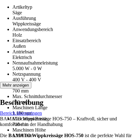
Artikeltyp
Säge
Ausführung
Wippkreissäge
Anwendungsbereich
Holz
Einsatzbereich
Außen
Antriebsart
Elektrisch
Nennaufnahmeleistung
5.000 W - 0 W
Netzspannung
400 V - 400 V
Sägeblatt
Mehr anzeigen
700 mm
Max. Schnittdurchmesser
Beschreibung
250 mm
Maschinen Länge
Bereich überspringen
1.180 mm
BAMATO Wippkreissäge HOS-750 – Kraftvoll, sicher und
Maschinen Breite
komfortabel in der Handhabung
710 mm
Maschinen Höhe
Die
BAMATO Wippkreissäge HOS-750
1.190 mm
ist die perfekte Wahl für