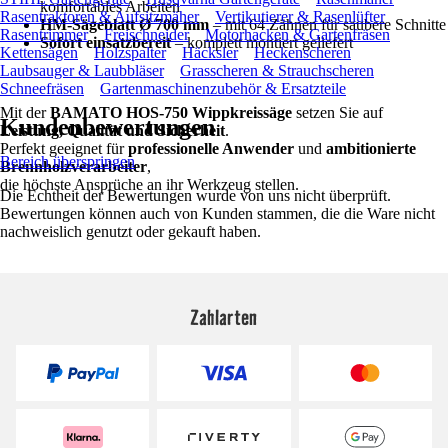
komfortables Arbeiten
Rasentraktoren & Aufsitzmäher
Vertikutierer & Rasenlüfter
HM-Sägeblatt Ø 700 mm
– mit 64 Zähnen für saubere Schnitte
Rasentrimmer
Freischneider
Motorhacken & Gartenfräsen
Sofort einsatzbereit
– komplett montiert geliefert
Kettensägen
Holzspalter
Häcksler
Heckenscheren
Laubsauger & Laubbläser
Grasscheren & Strauchscheren
Schneefräsen
Gartenmaschinenzubehör & Ersatzteile
Mit der
BAMATO HOS-750 Wippkreissäge
setzen Sie auf
Kundenbewertungen
Leistung, Qualität und Sicherheit
.
Perfekt geeignet für
professionelle Anwender
und
ambitionierte
Bereich überspringen
Brennholzverarbeiter
,
die höchste Ansprüche an ihr Werkzeug stellen.
Die Echtheit der Bewertungen wurde von uns nicht überprüft.
Bewertungen können auch von Kunden stammen, die die Ware nicht
nachweislich genutzt oder gekauft haben.
Zahlarten