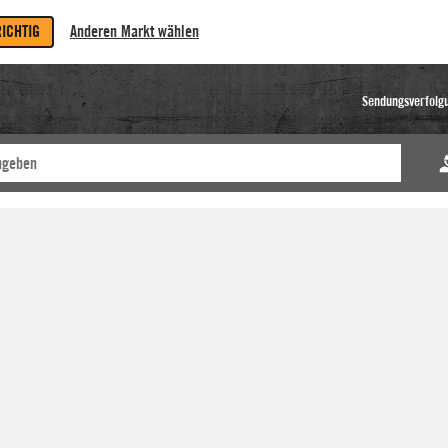
RICHTIG
Anderen Markt wählen
Sendungsverfolg