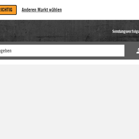
RICHTIG
Anderen Markt wählen
Sendungsverfolg