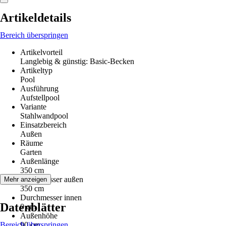
Artikeldetails
Bereich überspringen
Artikelvorteil
Langlebig & günstig: Basic-Becken
Artikeltyp
Pool
Ausführung
Aufstellpool
Variante
Stahlwandpool
Einsatzbereich
Außen
Räume
Garten
Außenlänge
350 cm
Durchmesser außen
Mehr anzeigen
350 cm
Durchmesser innen
Datenblätter
0 cm
Außenhöhe
Bereich überspringen
90 cm