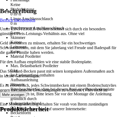
Keine
Förderleistung
Beschreibung
0 m³/h
Länge Anschlussschlauch
Bereich überspringen
0 m
Durchmesser Anschlussschlauch
Unser EINSTEIGER-Becken zeichnet sich durch ein besonders
0 mm
günstiges Preis-Leistungs-Verhältnis aus. Ohne viel
Skimmer
Keiner
Geld investieren zu müssen, erhalten Sie ein hochwertiges
Leiternart
Schwimmbecken, mit dem Sie jahrelang viel Freude und Badespaß für
Keine
die ganze Familie haben werden.
Material Poolleiter
-
Für den Aufbau empfehlen wir eine stabile Bodenplatte.
Max. Belastbarkeit Poolleiter
0 kg
Das Standard-Becken passt mit seinen kompakten Außenmaßen auch
Im Lieferumfang enthalten
in kleine Gartenanlagen.
Aufbauanleitung
Hinweis
Es ist erforderlich, jedes Schwimmbecken mit einem Bodenschutzvlies
Bitte beachten Sie, dass bei diesem Pool eine Betonbodenplatte
gegen mechanische Beschädigungen zu schützen. (Vlies nicht im
erforderlich ist, Bitte lesen Sie vor der Montage die Anleitung
Lieferumfang)
Mehr anzeigen
gründlich durch
Folienstärke Wand
Eine Montageanleitung erhalten Sie vorab von Ihrem zuständigen
Produktsicherheit
0,2 mm
Baumarkt-Fachberater oder auf unserer Internetseite:
Beckenform