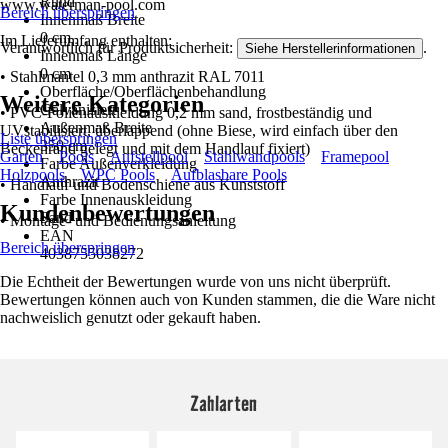
Rund
www.waterman-pool.com
Bereich überspringen
Innenmaß Breite
0 cm
Im Lieferumfang enthalten:
Verantwortlich für Produktsicherheit:
.
Siehe Herstellerinformationen
Innenmaß Länge
0 cm
• Stahlmantel 0,3 mm anthrazit RAL 7011
Oberfläche/Oberflächenbehandlung
Weitere Kategorien
Galvanisiert
• PVC-Folienauskleidung 0,2 mm sand, frostbeständig und
Außenmaß Breite
UVstabilisiert, überlappend (ohne Biese, wird einfach über den
Liste überspringen
350 cm
Beckenrand gelegt und mit dem Handlauf fixiert)
Garten
Pools
Aufstellpool
Stahlwandpools
Framepool
Farbe Außenverkleidung
Holzpools
WPC Pools
Aufblasbare Pools
Anthrazit
• Handlauf und Bodenschiene aus Kunststoff
Farbe Innenauskleidung
Kundenbewertungen
Sand
• Montage- und Bedienungsanleitung
EAN
Bereich überspringen
4038755038272
Die Echtheit der Bewertungen wurde von uns nicht überprüft.
Bewertungen können auch von Kunden stammen, die die Ware nicht
nachweislich genutzt oder gekauft haben.
Zahlarten