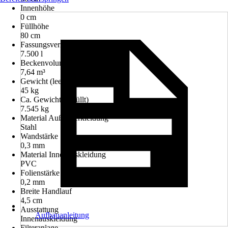
Innenhöhe
0 cm
Füllhöhe
80 cm
Fassungsvermögen
7.500 l
Beckenvolumen
7,64 m³
Gewicht (leer)
45 kg
Ca. Gewicht (befüllt)
7.545 kg
Material Außenverkleidung
Stahl
Wandstärke
0,3 mm
Material Innenauskleidung
PVC
Folienstärke Boden
0,2 mm
Breite Handlauf
4,5 cm
Ausstattung
Aufbauanleitung
Innenauskleidung
Filteranlage