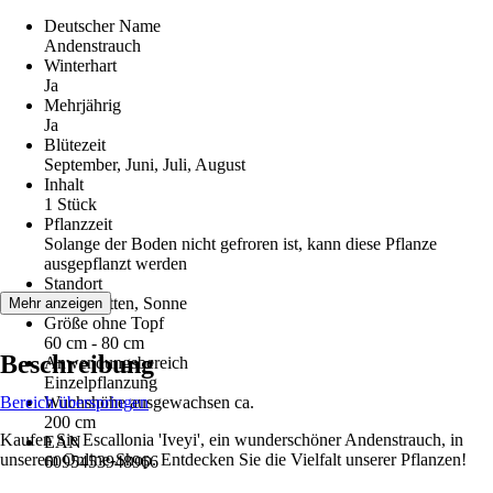
Deutscher Name
Andenstrauch
Winterhart
Ja
Mehrjährig
Ja
Blütezeit
September, Juni, Juli, August
Inhalt
1 Stück
Pflanzzeit
Solange der Boden nicht gefroren ist, kann diese Pflanze
ausgepflanzt werden
Standort
Halbschatten, Sonne
Mehr anzeigen
Größe ohne Topf
60 cm - 80 cm
Beschreibung
Anwendungsbereich
Einzelpflanzung
Bereich überspringen
Wuchshöhe ausgewachsen ca.
200 cm
Kaufen Sie Escallonia 'Iveyi', ein wunderschöner Andenstrauch, in
EAN
unserem Online-Shop. Entdecken Sie die Vielfalt unserer Pflanzen!
6095453948966