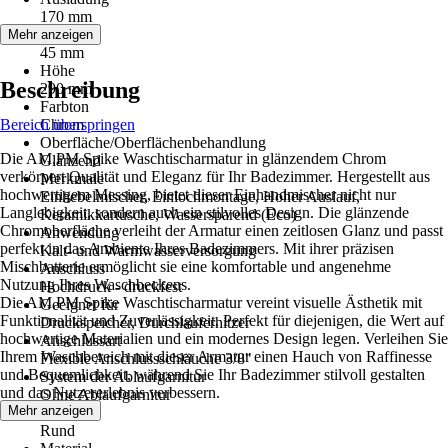
170 mm
Breite
Mehr anzeigen
45 mm
Höhe
Beschreibung
290 mm
Farbton
Bereich überspringen
Chrom
Oberfläche/Oberflächenbehandlung
Die AM.PM Spike Waschtischarmatur in glänzendem Chrom
Glänzend
verkörpert Qualität und Eleganz für Ihr Badezimmer. Hergestellt aus
Merkmale
hochwertigem Messing, bietet dieser Einhandmischer nicht nur
Einhebelmischer, Einlochmontage, Hoher Auslauf,
Langlebigkeit, sondern auch ein stilvolles Design. Die glänzende
Keramikkartusche, Wassersparend (Eco)
Chromoberfläche verleiht der Armatur einen zeitlosen Glanz und passt
Anwendung
perfekt in das Ambiente Ihres Badezimmers. Mit ihrer präzisen
Kalt- und Warmwasserversorgung
Mischbatterie ermöglicht sie eine komfortable und angenehme
Anschluss
Nutzung Ihres Waschbeckens.
Hochdruck - druckfest
Die AM.PM Spike Waschtischarmatur vereint visuelle Ästhetik mit
Geeignet für
Funktionalität und Zuverlässigkeit. Perfekt für diejenigen, die Wert auf
Druckspeicher, Durchlauferhitzer
hochwertige Materialien und ein modernes Design legen. Verleihen Sie
Anschlussart
Ihrem Waschbereich mit dieser Armatur einen Hauch von Raffinesse
Flexible Anschlussschläuche 3/8"
und Bequemlichkeit, während Sie Ihr Badezimmer stilvoll gestalten
System der Ablaufgarnitur
und das Nutzererlebnis verbessern.
Ohne Ablaufgarnitur
Mehr anzeigen
Form
Rund