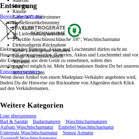
Material
Entsorgung
Messing
Räume
Bereich überspringen
Gäste-WC, Badezimmer
Herstellerartikelnummer
FPA92000
Im Lieferumfang enthalten
2 flexible Anschlussschläuche 3/8", Waschtischarmatur
Elektroaltgerät-Rücknahme
Elektrogeräte, Batterien, Akkus und Leuchtmittel dürfen nicht im
Keine Elektrogeräte enthalten
Hausmüll entsorgt werden. Batterien, Akkus und Leuchtmittel sind vor
Länge Anschlussschlauch
der Entsorgung aus dem Gerät zu entnehmen, sofern dies
360 mm
zerstörungsfrei möglich ist. Mehr Informationen findest Du bei unseren
EAN
Entsorgungsservices
.
4051343093286
Wenn dieser Artikel von einem Marktplatz-Verkäufer angeboten wird,
findest Du die Hinweise zur Rücknahme von Altgeräten durch Klick
auf den Verkäufernamen.
Weitere Kategorien
Liste überspringen
Bad & Sanitär
Badarmaturen
Waschtischarmaturen
Aufsatz Waschtischarmatur
Einhebel Waschtischarmatur
Unterputz Waschtischarmatur
Sensor Armatur
Zweigriff Waschtischarmatur