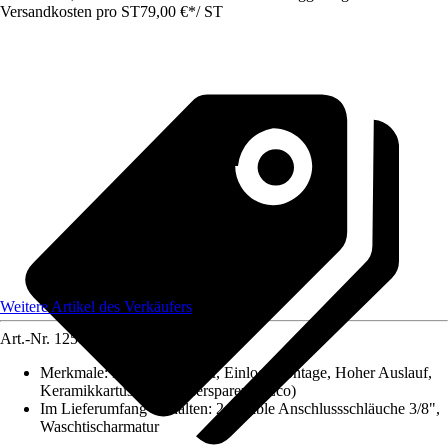
Versandkosten pro ST
79,00 €
*
/
ST
Weitere Artikel des Verkäufers
Art.-Nr.
12510975
Merkmale
:
Einhebelmischer, Einlochmontage, Hoher Auslauf,
Keramikkartusche, Wassersparend (Eco)
Im Lieferumfang enthalten
:
2 flexible Anschlussschläuche 3/8",
Waschtischarmatur